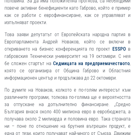
половина. За да има положителна прогноза, са необходими
повече активни бенефициенти като Габрово, който е пример
как се работи с еврофинансиране, как се управляват и
изпълняват проекти.
Това заяви депутатът от Европейската народна партия в
Европарламента Андрей Новаков, който се включи в
откриването на бизнес конференцията по проект
ESSPO
в
габровския Технически университет на 19 октомври. С нея
бе сложен стартът на
Седмицата на предприемачеството
,
която се организира от Община Габрово и Областния
информационен център и продължава до 22 октомври.
По думите на Новаков, колкото е по-голям интересът към
различните програми, толкова по-голяма ще е вероятността
за отпускане на допълнително финансиране. „Средно
България внася около 400 милиона евро в евробюджета, а
получава около 2 милиарда и половина евро. Така страната
ни – поне по отношение на брутния вътрешен продукт, е
една от тези, които получават най-много от Съюза. Движим