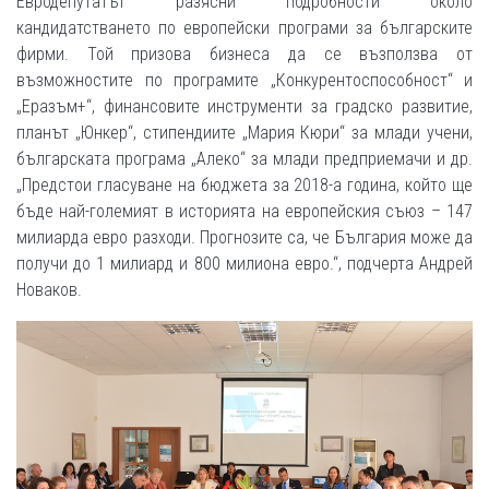
Евродепутатът разясни подробности около
кандидатстването по европейски програми за българските
фирми. Той призова бизнеса да се възползва от
възможностите по програмите „Конкурентоспособност“ и
„Еразъм+“, финансовите инструменти за градско развитие,
планът „Юнкер“, стипендиите „Мария Кюри“ за млади учени,
българската програма „Алеко“ за млади предприемачи и др.
„Предстои гласуване на бюджета за 2018-а година, който ще
бъде най-големият в историята на европейския съюз – 147
милиарда евро разходи. Прогнозите са, че България може да
получи до 1 милиард и 800 милиона евро.“, подчерта Андрей
Новаков.