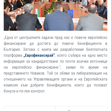
„Една от централните задачи пред нас е повече европейско
финансиране да достига до повече бенефициенти в
България. Затова с екипа ми разработихме безплатната
платформа
„Еврофинансирай“
, която събира на едно място
информация за кандидатстване по почти всички източници
на европейско финансиране.“, заяви по време на
представянето Новаков. Той се обяви за либерализация на
отношението на Управляващите органи и на Европейската
комисия към добрите бенефициенти, които да ползват
бонуси и по-лек контрол.