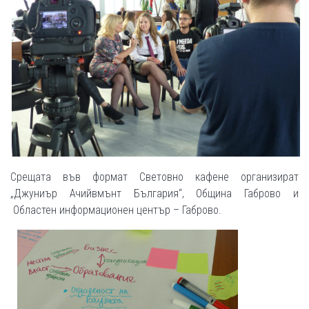
Срещата във формат Световно кафене организират
„Джуниър Ачийвмънт България“, Община Габрово и
Областен информационен център – Габрово.