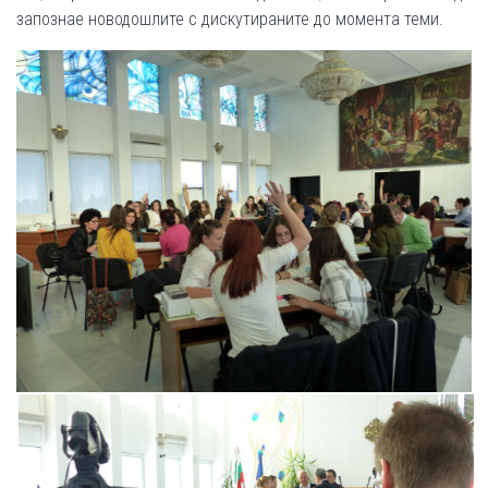
запознае новодошлите с дискутираните до момента теми.