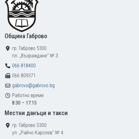
Община Габрово
гр. Габрово 5300
пл. „Възраждане“ № 3
066 818400
066 809371
gabrovo@gabrovo.bg
Работно време
8:30 – 17:15
Местни данъци и такси
гр. Габрово 5300
ул. „Райчо Каролев“ № 4