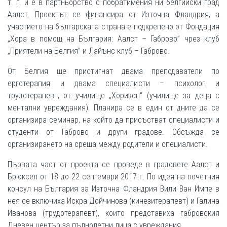
т. г. и е в партньорство с побратимения ни белгийски град
Аалст. Проектът се финансира от Източна Фландрия, а
участието на българската страна е подкрепено от Фондация
„Хора в помощ на България: Аалст – Габрово” чрез клуб
„Приятели на Белгия” и Лайънс клуб – Габрово.
От Белгия ще пристигнат двама преподаватели по
ерготерапия и двама специалисти – психолог и
трудотерапевт, от училище „Хоризон“ (училище за деца с
ментални увреждания). Планира се в един от дните да се
организира семинар, на който да присъстват специалисти и
студенти от Габрово и други градове. Обсъжда се
организирането на среща между родители и специалисти.
Първата част от проекта се проведе в градовете Аалст и
Брюксел от 18 до 22 септември 2017 г. По идея на почетния
консул на България за Източна Фландрия Вили Ван Импе в
нея се включиха Искра Дойчинова (кинезитерапевт) и Галина
Иванова (трудотерапевт), които представиха габровския
Дневен център за пълнолетни лица с увреждания.