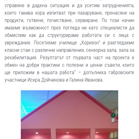
справяне в дадена ситуация и да усетим затрудненията,
които такива хора изпитват при пазаруване, пренасяне на
продукти, готвене, почистване, сервиране. По този начин
имахме възможност през погледа ни като специалисти да
обмислим как да структурираме работата си с лица с
увреждания. Посетихме училище „Хоризон” и разгледахме
класни стаи с различни направления, сензорна зала, зала за
рехабилитация. Резултатът от първата част на проекта е
обмен на добри практики с полезни и ценни съвети, които
ще приложим в нашата работа“ – допълниха габровските
участници Искра Дойчинова и Галина Иванова.