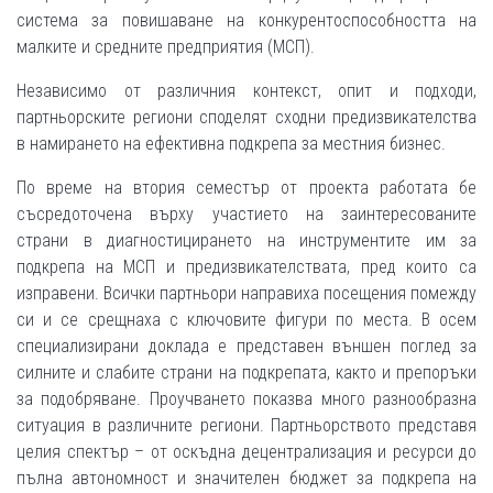
система за повишаване на конкурентоспособността на
малките и средните предприятия (МСП).
Независимо от различния контекст, опит и подходи,
партньорските региони споделят сходни предизвикателства
в намирането на ефективна подкрепа за местния бизнес.
По време на втория семестър от проекта работата бе
съсредоточена върху участието на заинтересованите
страни в диагностицирането на инструментите им за
подкрепа на МСП и предизвикателствата, пред които са
изправени. Всички партньори направиха посещения помежду
си и се срещнаха с ключовите фигури по места. В осем
специализирани доклада е представен външен поглед за
силните и слабите страни на подкрепата, както и препоръки
за подобряване. Проучването показва много разнообразна
ситуация в различните региони. Партньорството представя
целия спектър – от оскъдна децентрализация и ресурси до
пълна автономност и значителен бюджет за подкрепа на