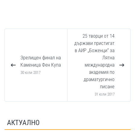
25 творци от 14
държави пристигат
в АИР „Боженци“ за
Зрелищен финал на
Лятна
Каменица Фен Купа
международна
академия по
30 юли 2017
драматургично
писане
31 юли 2017
АКТУАЛНО