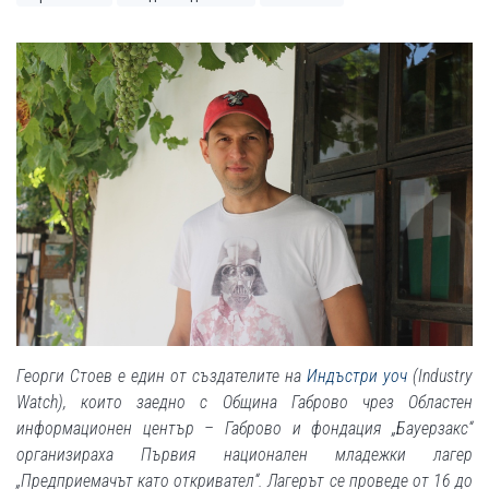
Георги Стоев е един от създателите на
Индъстри уоч
(Industry
Watch), които заедно с Община Габрово чрез Областен
информационен център – Габрово и фондация „Бауерзакс“
организираха Първия национален младежки лагер
„Предприемачът като откривател“. Лагерът се проведе от 16 до