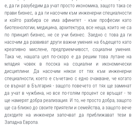
е, да ги разубедим да учат просто икономика, защото така се
прави бизнес, а да ги насочим към инженерни специалности
и който разбира се има афинитет - към професии като
биотехнологии, медицина, архитектура, все неща, които не са
по принцип бизнес, не се учи бизнес. Заедно с това да ги
насочим да развиват други важни умения на бъдещето като
креативно мислене, предприемчивост, социални умения.
Така че, нашата цел по-скоро е да решим това лутане на
младия човек в посока на социални и икономически
дисциплини. Да насочим някои от тях към инженерни
специалности, което е съчетано с едно очакване, че когато
се върнат в България - защото повечето от тях ще заминат
да учат в чужбина, но все по-голям процент се връщат - те
ще намерят добра реализация. И то, не просто добра, защото
ще са близко до своите приятели и семейства, а защото вече
доходите на инженери започват да приближават тези в
Западна Европа.