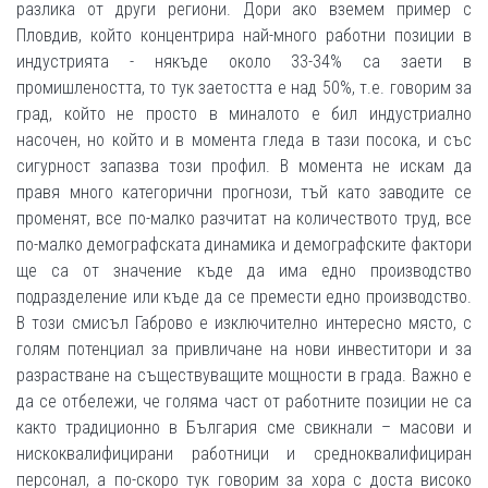
разлика от други региони. Дори ако вземем пример с
Пловдив, който концентрира най-много работни позиции в
индустрията - някъде около 33-34% са заети в
промишлеността, то тук заетостта е над 50%, т.е. говорим за
град, който не просто в миналото е бил индустриално
насочен, но който и в момента гледа в тази посока, и със
сигурност запазва този профил. В момента не искам да
правя много категорични прогнози, тъй като заводите се
променят, все по-малко разчитат на количеството труд, все
по-малко демографската динамика и демографските фактори
ще са от значение къде да има едно производство
подразделение или къде да се премести едно производство.
В този смисъл Габрово е изключително интересно място, с
голям потенциал за привличане на нови инвеститори и за
разрастване на съществуващите мощности в града. Важно е
да се отбележи, че голяма част от работните позиции не са
както традиционно в България сме свикнали – масови и
нискоквалифицирани работници и средноквалифициран
персонал, а по-скоро тук говорим за хора с доста високо