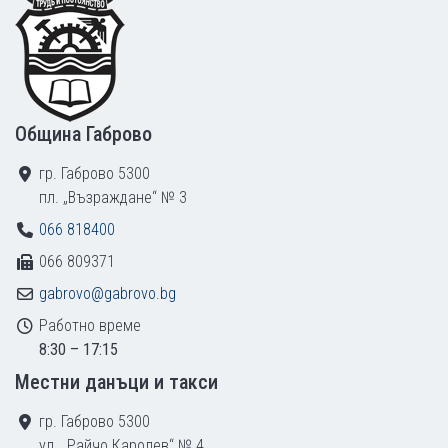
Община Габрово
гр. Габрово 5300
пл. „Възраждане“ № 3
066 818400
066 809371
gabrovo@gabrovo.bg
Работно време
8:30 – 17:15
Местни данъци и такси
гр. Габрово 5300
ул. „Райчо Каролев“ № 4