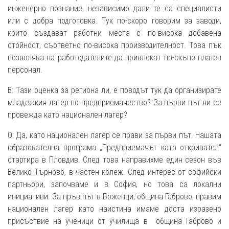
инженерно познание, независимо дали те са специалисти
или с добра подготовка. Тук по-скоро говорим за заводи,
които създават работни места с по-висока добавена
стойност, съответно по-висока производителност. Това пък
позволява на работодателите да привлекат по-скъпо платен
персонал.
В: Тази оценка за региона ли, е поводът тук да организирате
младежкия лагер по предприемачество? За първи път ли се
провежда като национален лагер?
О: Да, като национален лагер се прави за първи път. Нашата
образователна програма „Предприемачът като откривател“
стартира в Пловдив. След това направихме един сезон във
Велико Търново, в частен колеж. След интерес от софийски
партньори, започваме и в София, но това са локални
инициативи. За пръв път в Боженци, община Габрово, правим
национален лагер като наистина имаме доста изразено
присъствие на ученици от училища в община Габрово и