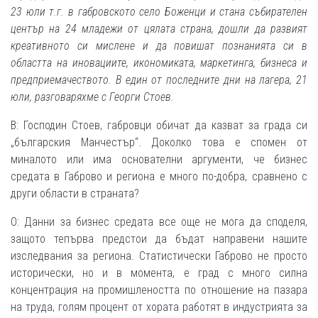
23 юли т.г. в габровското село Боженци и стана събирателен
център на 24 младежи от цялата страна, дошли да развият
креативното си мислене и да повишат познанията си в
областта на иновациите, икономиката, маркетинга, бизнеса и
предприемачеството. В един от последните дни на лагера, 21
юли, разговаряхме с Георги Стоев.
В: Господин Стоев, габровци обичат да казват за града си
„българския Манчестър“. Доколко това е спомен от
миналото или има основателни аргументи, че бизнес
средата в Габрово и региона е много по-добра, сравнено с
други области в страната?
О: Данни за бизнес средата все още не мога да споделя,
защото тепърва предстои да бъдат направени нашите
изследвания за региона. Статистически Габрово не просто
исторически, но и в момента, е град с много силна
концентрация на промишлеността по отношение на пазара
на труда, голям процент от хората работят в индустрията за