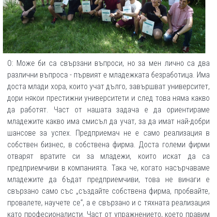
О: Може би са свързани въпроси, но за мен лично са два
различни въпроса - първият е младежката безработица. Има
доста млади хора, които учат дълго, завършват университет,
дори някои престижни университети и след това няма какво
да работят. Част от нашата задача е да ориентираме
младежите какво има смисъл да учат, за да имат най-добри
шансове за успех. Предприемач не е само реализация в
собствен бизнес, в собствена фирма. Доста големи фирми
отварят вратите си за младежи, които искат да са
предприемчиви в компанията. Така че, когато насърчаваме
младежите да бъдат предприемчиви, това не винаги е
свързано само със „създайте собствена фирма, пробвайте,
провалете, научете се“, а е свързано и с тяхната реализация
като професионалисти. Част от упражнението, което правим