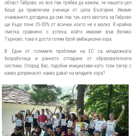
област Габрово, но все пак трябва да кажем, че нашата цел
беше да привлечем ученици от цяла България. Имаме
очакването догодина да сме пак тук, като квотата за Габрово
ще бъде поне 25-30% от всички, което не е малко. В крайна
сметка сравнено с успеха, който имахме във Велико
Търново, това е доста голям брой амбициозни хора.
В: Едни от големите проблеми на ЕС са младежката
безработица и ранното отпадане от образователната
система. Според Вас, подобни инициативи като този лагер с
какво допринасят, какво дават на младите хора?