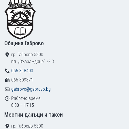
Footer
Община Габрово
гр. Габрово 5300
пл. „Възраждане“ № 3
066 818400
066 809371
gabrovo@gabrovo.bg
Работно време
8:30 – 17:15
Местни данъци и такси
гр. Габрово 5300