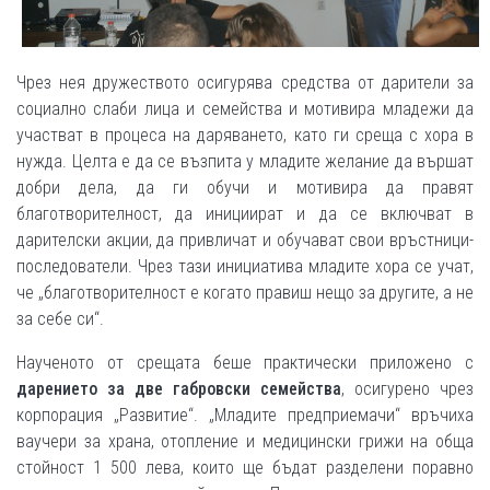
Чрез нея дружеството осигурява средства от дарители за
социално слаби лица и семейства и мотивира младежи да
участват в процеса на даряването, като ги среща с хора в
нужда. Целта е да се възпита у младите желание да вършат
добри дела, да ги обучи и мотивира да правят
благотворителност, да инициират и да се включват в
дарителски акции, да привличат и обучават свои връстници-
последователи. Чрез тази инициатива младите хора се учат,
че „благотворителност е когато правиш нещо за другите, а не
за себе си“.
Наученото от срещата беше практически приложено с
дарението за две габровски семейства
, осигурено чрез
корпорация „Развитие“. „Младите предприемачи“ връчиха
ваучери за храна, отопление и медицински грижи на обща
стойност 1 500 лева, които ще бъдат разделени поравно