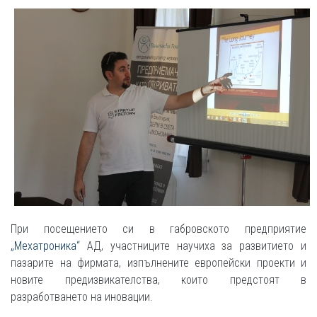
При посещението си в габровското предприятие
„Мехатроника“
АД, участниците научиха за развитието и
пазарите на фирмата, изпълнените европейски проекти и
новите предизвикателства, които предстоят в
разработването на иновации.