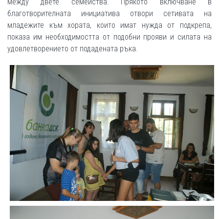
между двете семейства. Прякото включване в
благотворителната инициатива отвори сетивата на
младежите към хората, които имат нужда от подкрепа,
показа им необходимостта от подобни прояви и силата на
удовлетворението от подадената ръка.