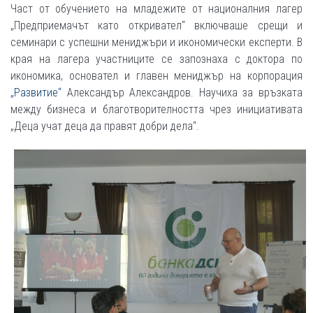
Част от обучението на младежите от националния лагер
„Предприемачът като откривател“ включваше срещи и
семинари с успешни мениджъри и икономически експерти. В
края на лагера участниците се запознаха с доктора по
икономика, основател и главен мениджър на корпорация
„Развитие“
Александър Александров. Научиха за връзката
между бизнеса и благотворителността чрез инициативата
„Деца учат деца да правят добри дела“.