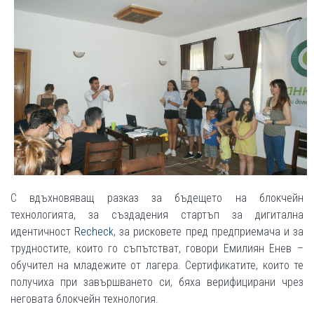
С вдъхновяващ разказ за бъдещето на блокчейн
технологията, за създадения стартъп за дигитална
идентичност
Recheck
, за рисковете пред предприемача и за
трудностите, които го съпътстват, говори Емилиян Енев –
обучител на младежите от лагера. Сертификатите, които те
получиха при завършването си, бяха верифицирани чрез
неговата блокчейн технология.