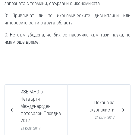
запозната с термини, свързани с икономиката.
В: Привличат ли те икономическите дисциплини или
интересите са ти в друга област?
О: Не съм убедена, че бих се насочила към тази наука, но
имам още време!
ИЗБРАНО от
Четвърти
Покана за
Международен
журналисти
фотосалон Пловдив
24 юли 2017
2017
21 юли 2017