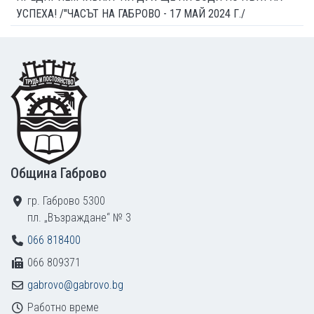
УСПЕХА! /"ЧАСЪТ НА ГАБРОВО - 17 МАЙ 2024 Г./
Footer
Община Габрово
гр. Габрово 5300
пл. „Възраждане“ № 3
066 818400
066 809371
gabrovo@gabrovo.bg
Работно време