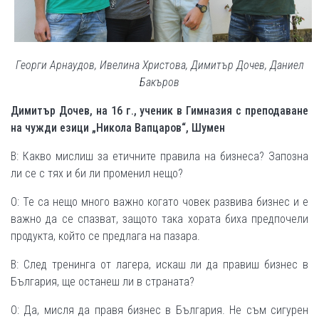
Георги Арнаудов, Ивелина Христова, Димитър Дочев, Даниел
Бакъров
Димитър Дочев, на 16 г., ученик в Гимназия с преподаване
на чужди езици „Никола Вапцаров“, Шумен
В: Какво мислиш за етичните правила на бизнеса? Запозна
ли се с тях и би ли променил нещо?
О: Те са нещо много важно когато човек развива бизнес и е
важно да се спазват, защото така хората биха предпочели
продукта, който се предлага на пазара.
В: След тренинга от лагера, искаш ли да правиш бизнес в
България, ще останеш ли в страната?
О: Да, мисля да правя бизнес в България. Не съм сигурен