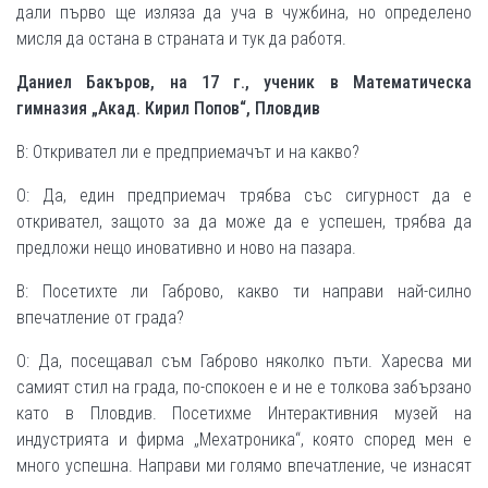
дали първо ще изляза да уча в чужбина, но определено
мисля да остана в страната и тук да работя.
Даниел Бакъров, на 17 г., ученик в Математическа
гимназия „Акад. Кирил Попов“, Пловдив
В: Откривател ли е предприемачът и на какво?
О: Да, един предприемач трябва със сигурност да е
откривател, защото за да може да е успешен, трябва да
предложи нещо иновативно и ново на пазара.
В: Посетихте ли Габрово, какво ти направи най-силно
впечатление от града?
О: Да, посещавал съм Габрово няколко пъти. Харесва ми
самият стил на града, по-спокоен е и не е толкова забързано
като в Пловдив. Посетихме Интерактивния музей на
индустрията и фирма „Мехатроника“, която според мен е
много успешна. Направи ми голямо впечатление, че изнасят