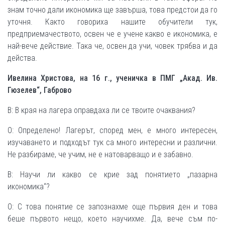
знам точно дали икономика ще завърша, това предстои да го
уточня. Както говориха нашите обучители тук,
предприемачеството, освен че е учене какво е икономика, е
най-вече действие. Така че, освен да учи, човек трябва и да
действа.
Ивелина Христова, на 16 г., ученичка в ПМГ „Акад. Ив.
Гюзелев“, Габрово
В: В края на лагера оправдаха ли се твоите очаквания?
О: Определено! Лагерът, според мен, е много интересен,
изучаването и подходът тук са много интересни и различни.
Не разбираме, че учим, не е натоварващо и е забавно.
В: Научи ли какво се крие зад понятието „пазарна
икономика“?
О: С това понятие се запознахме още първия ден и това
беше първото нещо, което научихме. Да, вече съм по-