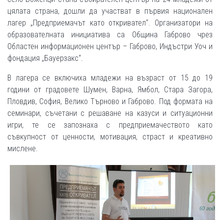
цялата страна, дошли да участват в първия национален
лагер „Предприемачът като откривател“. Организатори на
образователната инициатива са Община Габрово чрез
Областен информационен център – Габрово, Индъстри Уоч и
фондация „Бауерзакс“.
В лагера се включиха младежи на възраст от 15 до 19
години от градовете Шумен, Варна, Ямбол, Стара Загора,
Пловдив, София, Велико Търново и Габрово. Под формата на
семинари, съчетани с решаване на казуси и ситуационни
игри, те се запознаха с предприемачеството като
съвкупност от ценности, мотивация, страст и креативно
мислене.