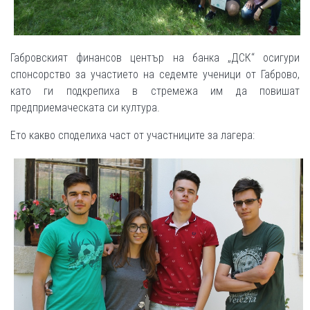
Габровският финансов център на банка „ДСК“ осигури
спонсорство за участието на седемте ученици от Габрово,
като ги подкрепиха в стремежа им да повишат
предприемаческата си култура.
Ето какво споделиха част от участниците за лагера: