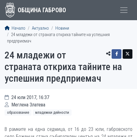
ОБЩИНА ГАБРОВО
Начало
Актуално
Новини
24 младежи от страната откриха тайните на успешния
предприемач
24 младежи от
страната откриха тайните на
успешния предприемач
24 юли 2017, 16:37
Меглена Златева
образование
младежки дейности
В рамките на една седмица, от 16 до 23 юли, габровското
село Боженци стана събирателен център на 24 младежи от