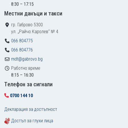
8:30 – 17:15
Местни данъци и такси
гр. Габрово 5300
ул. „Райчо Каролев“ № 4
066 804775
066 804776
mdt@gabrovo.bg
Работно време
8:15 – 16:30
Tелефон за сигнали
0700 144 10
Декларация за достъпност
Достъп за глухи лица