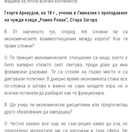
машини за почти всички континенти.
Георги Арнаудов, на 18 г., ученик в Гимназия с преподаване
на чужди езици „Ромен Ролан“, Стара Загора
В: От наученото тук, според теб сложни ли са
икономическите взаимоотношения между хората? Кое ги
прави сложни?
О: По принцип икономическите отношения са нещо, което е
било валидно откакто свят светува, преди дори да има
формирани държави. Те са стояли на първо място и са
диктували политики. В днешно време икономиката става все
по-сложна и затова е важно не само младите хора, но и
всички останали да разбират как тя функционира.
В: Ще учиш ли икономически дисциплини или предпочиташ
друго образование да завършиш?
О: Честно казано все още не съм решил какво да уча, но
определено интересите ми са насочени в тази сфера. Не