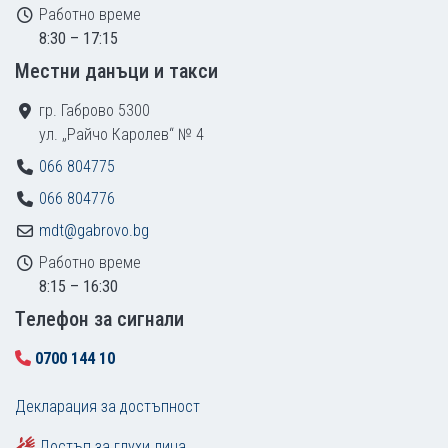
Работно време
8:30 – 17:15
Местни данъци и такси
гр. Габрово 5300
ул. „Райчо Каролев“ № 4
066 804775
066 804776
mdt@gabrovo.bg
Работно време
8:15 – 16:30
Tелефон за сигнали
0700 144 10
Декларация за достъпност
Достъп за глухи лица