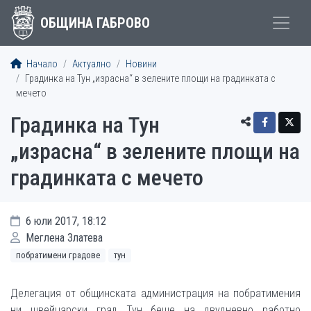
ОБЩИНА ГАБРОВО
Начало
Актуално
Новини
Градинка на Тун „израсна“ в зелените площи на градинката с
мечето
Градинка на Тун
„израсна“ в зелените площи на
градинката с мечето
6 юли 2017, 18:12
Меглена Златева
побратимени градове
тун
Делегация от общинската администрация на побратимения
ни швейцарски град Тун беше на двудневно работно