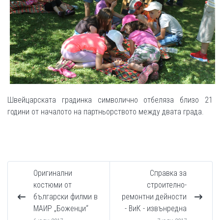
Швейцарската градинка символично отбеляза близо 21
години от началото на партньорството между двата града.
Оригинални
Справка за
костюми от
строително-
български филми в
ремонтни дейности
МАИР „Боженци“
- ВиК - извънредна