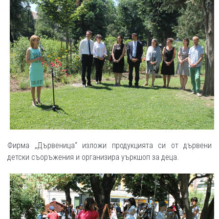
Фирма „Дървеница“ изложи продукцията си от дървени
детски съоръжения и организира уъркшоп за деца.