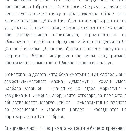
посещение в Габрово на 5 и 6 юли. Фокусът на визитата
беше съсредоточен върху инфраструктурни обекти като
крайречната алея „Аврам Гачев“, зелените пространства на
ул. „Брянска“, новия пешеходен мост, кръговото кръстовище
при Консултативна поликлиника, строителството на
обходния път на Габрово. Предвидени бяха посещения на ДГ
„Слънце“ и фирма „Дървеница“, която спечели конкурса за
стартираща бизнес инициатива на млад предприемач,
организиран съвместно от Община Габрово и град Тун.
В състава на делегацията бяха кметът на Тун Рафаел Ланц,
заместник-кметовете Мариан Думермут и Роман Гимел,
Барбара Францен – началник на отдел Маркетинг и
комуникации, Симоне Танер, която отговаря за връзките с
обществеността, Маркус Вайбел – ръководител на звеното
по озеленяване и Жасмина Щалдер – координатор на
партньорството Тун – Габрово.
Специална част от програмата на гостите беше откриването