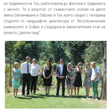
на градинката на Тун, разположена до фонтана в градинката
с мечето. Тя е резултат от съвместните усилия на двете
звена Озеленяване в Габрово и Тун, които заедно с четирима
студенти по ландшафтна архитектура от Лесотехническия
университет в София, я създадоха в заключителния етап на
проекта „Цветен град“.