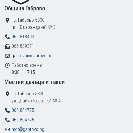
Община Габрово
гр. Габрово 5300
пл. „Възраждане“ № 3
066 818400
066 809371
gabrovo@gabrovo.bg
Работно време
8:30 – 17:15
Местни данъци и такси
гр. Габрово 5300
ул. „Райчо Каролев“ № 4
066 804775
066 804776
mdt@gabrovo.bg