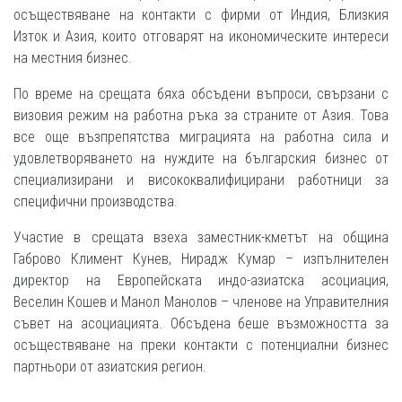
осъществяване на контакти с фирми от Индия, Близкия
Изток и Азия, които отговарят на икономическите интереси
на местния бизнес.
По време на срещата бяха обсъдени въпроси, свързани с
визовия режим на работна ръка за страните от Азия. Това
все още възпрепятства миграцията на работна сила и
удовлетворяването на нуждите на българския бизнес от
специализирани и висококвалифицирани работници за
специфични производства.
Участие в срещата взеха заместник-кметът на община
Габрово Климент Кунев, Нирадж Кумар – изпълнителен
директор на Европейската индо-азиатска асоциация,
Веселин Кошев и Манол Манолов – членове на Управителния
съвет на асоциацията. Обсъдена беше възможността за
осъществяване на преки контакти с потенциални бизнес
партньори от азиатския регион.