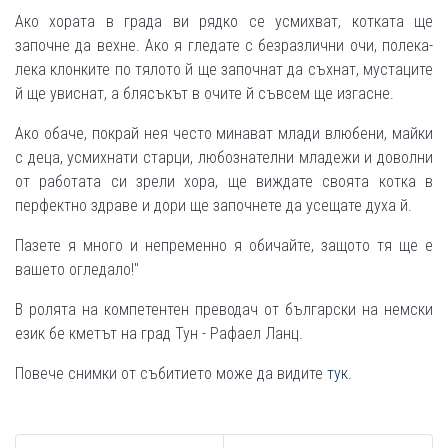
Ако хората в града ви рядко се усмихват, котката ще
започне да вехне. Ако я гледате с безразлични очи, полека-
лека клонките по тялото й ще започнат да съхнат, мустаците
й ще увиснат, а блясъкът в очите й съвсем ще изгасне.
Ако обаче, покрай нея често минават млади влюбени, майки
с деца, усмихнати старци, любознателни младежи и доволни
от работата си зрели хора, ще виждате своята котка в
перфектно здраве и дори ще започнете да усещате духа й.
Пазете я много и непременно я обичайте, защото тя ще е
вашето огледало!"
В ролята на компетентен преводач от български на немски
език бе кметът на град Тун - Рафаел Ланц.
Повече снимки от събитието може да видите
тук.