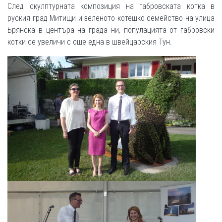
След скулптурната композиция на габровската котка в
руския град Митищи и зеленото котешко семейство на улица
Брянска в центъра на града ни, популацията от габровски
котки се увеличи с още една в швейцарския Тун.