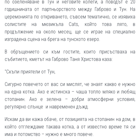
по озеленяване в Тун и неговите колеги, а поводът е 20
годишнината от партньорството между Габрово и Тун. На
церемонията по откриването, съвсем тематично, се изявиха
солистите на мюзикъла Cats, който това лято, в
продължение на около месец, ще се играе на специално
изградена сцена на брега на тунското езеро.
В обръщението си към гостите, които присъстваха на
събитието, кметът на Габрово Таня Христова каза:
"Скъпи приятели от Тун,
Сигурно повечето от вас си мислят, че знаят какво е нужно
на една котка. Ако е истинска – чаша топло мляко и любящ
стопанин. Aко е зелена – добри атмосферни условия,
регулярно слънце и навременен дъжд.
Искам да ви кажа обаче, от позицията на стопанин на дом, в
който отглеждаме такава котка, а от известно време тя си
има и потомство – нужно е много повече.