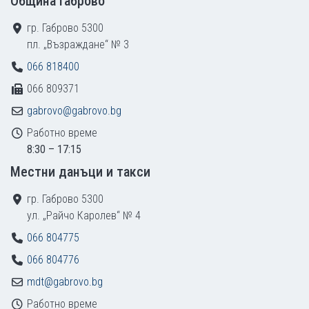
Община Габрово
гр. Габрово 5300
пл. „Възраждане“ № 3
066 818400
066 809371
gabrovo@gabrovo.bg
Работно време
8:30 – 17:15
Местни данъци и такси
гр. Габрово 5300
ул. „Райчо Каролев“ № 4
066 804775
066 804776
mdt@gabrovo.bg
Работно време