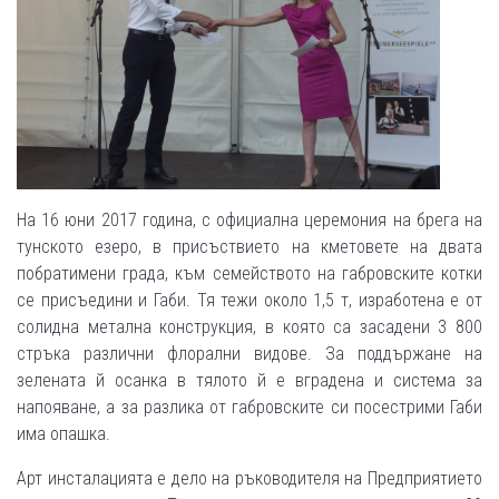
На 16 юни 2017 година, с официална церемония на брега на
тунското езеро, в присъствието на кметовете на двата
побратимени града, към семейството на габровските котки
се присъедини и Габи. Тя тежи около 1,5 т, изработена е от
солидна метална конструкция, в която са засадени 3 800
стръка различни флорални видове. За поддържане на
зелената й осанка в тялото й е вградена и система за
напояване, а за разлика от габровските си посестрими Габи
има опашка.
Арт инсталацията е дело на ръководителя на Предприятието