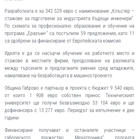
Разработката е за 342 529 евро с наименование „Клъстер –
стажове за подготвени за индустрията бъдещи инженери“.
По схемата за професионално образование и обучение на
програма „Еразъм+“ са постъпили 59 предложения, като 11
са одобрени за финансиране от Европейската комисия.
Идеята е да се насърчи обучение на работното място и
стажове в местните фирми, преодоляване на разликата
между търсените и предлаганите умения сред младежите,
намаляване на безработицата в машиностроенето.
Община Габрово е партньор в проекта с бюджет 9 540 евро,
от които 1 908 евро собствен принос. Техническият
университет ще получи безвъзмездно 53 104 евро и ще
дофинансира с 13 277 евро. Периодът за изпълнение е две
години.
Финансиране получават и останалите участници –
габровското дружество „Мехатроника“, полската