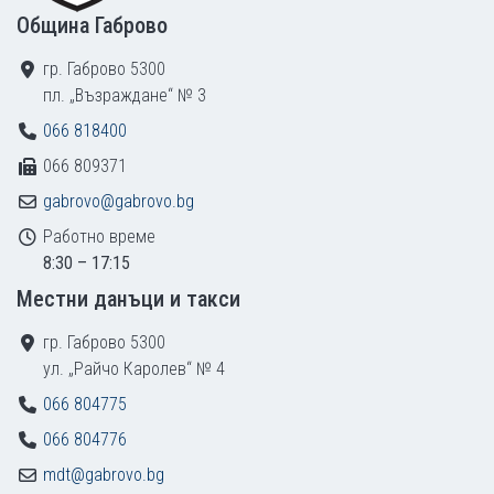
Община Габрово
гр. Габрово 5300
пл. „Възраждане“ № 3
066 818400
066 809371
gabrovo@gabrovo.bg
Работно време
8:30 – 17:15
Местни данъци и такси
гр. Габрово 5300
ул. „Райчо Каролев“ № 4
066 804775
066 804776
mdt@gabrovo.bg