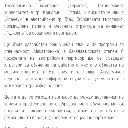
Технологична компания „Термекс“, Техническият
университет в гр. Кошалин – Полша, и висшето училище
„Йоанеум“ в австрийския гр. Грац. Габровската търговско-
промишлена палата и местната структура на синдикат
„Подкрепа“ са асоциирани партньори.
Ще бъде разработен общ учебен план и 32 програми за
специалност „Мехатроника“ в бакалавърската степен. С
подкрепата на австрийския партньор ще се създадат
клъстери за обучение на работното място в областта на
машиностроенето в България и в Полша. Академичен
персонал и вътрешнофирмени обучители ще участват в
кръжоци за трансфер на опит.
Целта е да се изгради партньорство между доставчици на
услуги в професионалното образование и обучение, малки,
средни и големи предприятия, органи на местната и
регионалната власт, подкрепени от социални партньори.