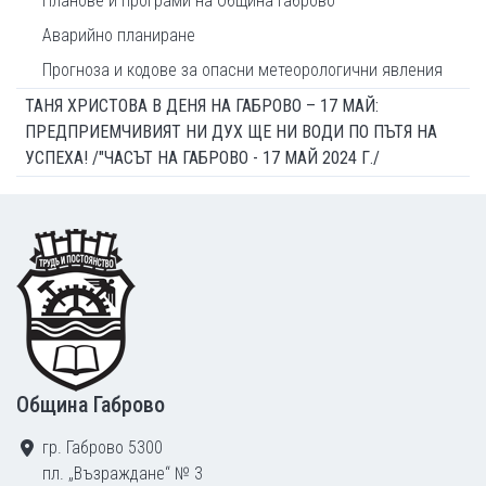
Планове и програми на Община Габрово
Аварийно планиране
Прогноза и кодове за опасни метеорологични явления
ТАНЯ ХРИСТОВА В ДЕНЯ НА ГАБРОВО – 17 МАЙ:
ПРЕДПРИЕМЧИВИЯТ НИ ДУХ ЩЕ НИ ВОДИ ПО ПЪТЯ НА
УСПЕХА! /"ЧАСЪТ НА ГАБРОВО - 17 МАЙ 2024 Г./
Footer
Община Габрово
гр. Габрово 5300
пл. „Възраждане“ № 3