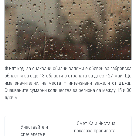
Жълт код за очаквани обилни валежи е обявен за габровска
област и за още 18 области в страната за днес - 27 май. Ще
има значителни, на места – интензивни важели от дъжд.
Очакваните сумарни количества за региона са между 15 и 30
л/кв.м.
Смет.Ка и Чистача
Участвайте и
показаха правилата
спечелете в