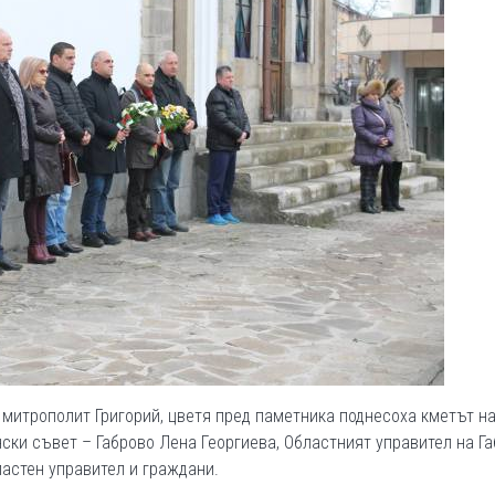
 митрополит Григорий, цветя пред паметника поднесоха кметът н
ски съвет – Габрово Лена Георгиева, Областният управител на Г
астен управител и граждани.