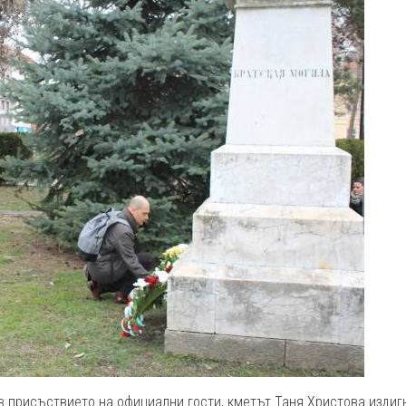
в присъствието на официални гости, кметът Таня Христова издиг