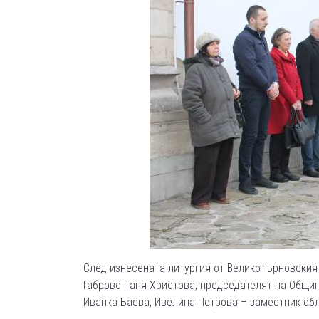
След изнесената литургия от Великотърновския
Габрово Таня Христова, председателят на Общин
Иванка Баева, Ивелина Петрова – заместник обл