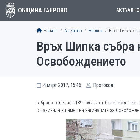
ОБЩИНА ГАБРОВО
АКТУАЛНО
Начало
Актуално
Новини
Връх Шипка съб
Връх Шипка събра 
Освобождението
4 март 2017, 15:46
Протокол
Габрово отбеляза 139 години от Освобождениет
с панихида в памет на загиналите за Освобожде