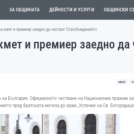
ЗА ОБЩИНАТА
ДЕЙНОСТИ И УСЛУГИ
ОБЩИНСКИ С
ра кмет и премиер заедно да честват Освобождението
кмет и премиер заедно да 
кмет
п
о на България. Официалното честване на Националния празник з
нието пред братската могила до храм „Успение на Св. Богородица