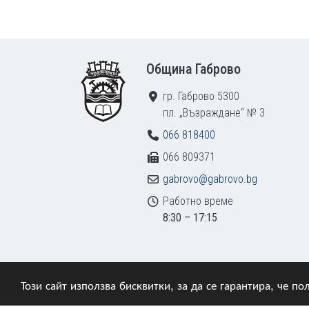
Footer
Община Габрово
гр. Габрово 5300
пл. „Възраждане“ № 3
066 818400
066 809371
gabrovo@gabrovo.bg
Работно време
8:30 – 17:15
Този сайт използва бисквитки, за да се гарантира, че 
© 2009–2026 Община Габрово. Всички права зап