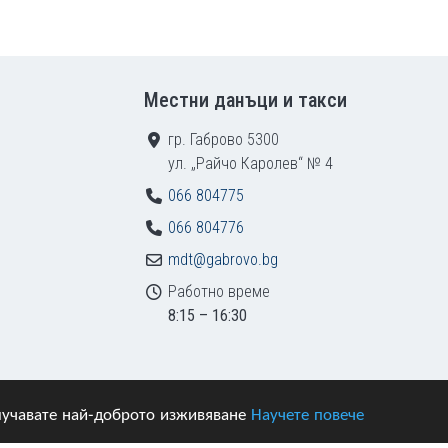
Местни данъци и такси
гр. Габрово 5300
ул. „Райчо Каролев“ № 4
066 804775
066 804776
mdt@gabrovo.bg
Работно време
8:15 – 16:30
получавате най-доброто изживяване
Научете повече
азени.