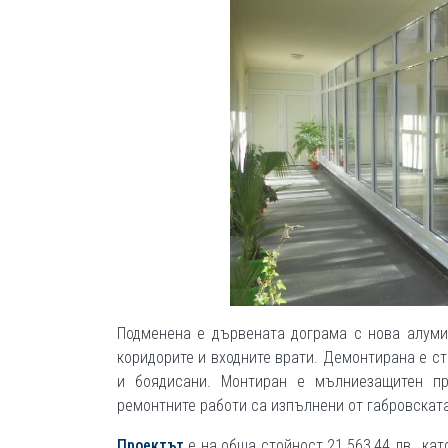
Подменена е дървената дограма с нова алуми
коридорите и входните врати. Демонтирана е с
и боядисани. Монтиран е мълниезащитен пр
ремонтните работи са изпълнени от габровскат
Проектът
е на обща стойност 21 563,44 лв., кат