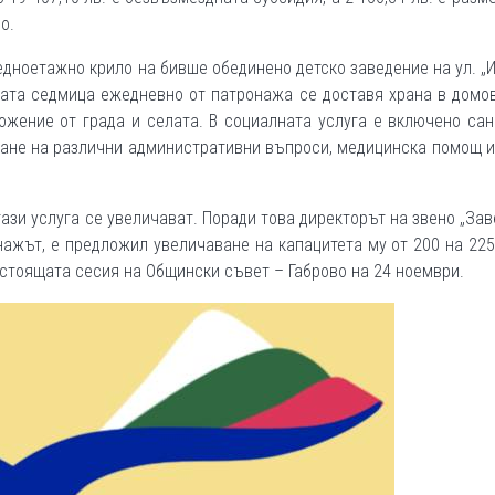
о.
ноетажно крило на бивше обединено детско заведение на ул. „
тната седмица ежедневно от патронажа се доставя храна в домо
ожение от града и селата. В социалната услуга е включено са
ане на различни административни въпроси, медицинска помощ и
ази услуга се увеличават. Поради това директорът на звено „За
онажът, е предложил увеличаване на капацитета му от 200 на 22
дстоящата сесия на Общински съвет – Габрово на 24 ноември.