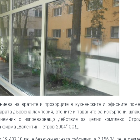
ниева на вратите и прозорците в кухненските и офисните поме
тарата дървена ламперия, стените и таваните са изкърпени, шпа
иемник с изпреварващо действие за целия комплекс. Строи
а фирма „Валентин Петров 2004“ ООД.
о 19 407,10 лв. е безвъзмездната субсидия, а 2 156,34 лв. е разм