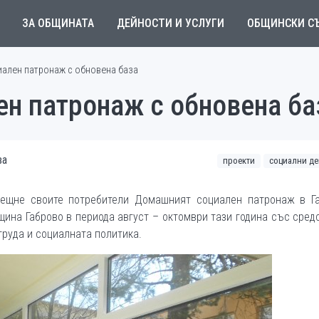
ЗА ОБЩИНАТА
ДЕЙНОСТИ И УСЛУГИ
ОБЩИНСКИ С
ален патронаж с обновена база
н патронаж с обновена ба
ва
проекти
социални де
рещне своите потребители Домашният социален патронаж в Га
ина Габрово в периода август – октомври тази година със сред
труда и социалната политика.