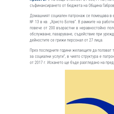
съфинансирането от бюджета на Община Габров
Домашният социален патронаж се помещава в ед
№ 13 в кв. „Христо Ботев“. В рамките на рабо
повече от 200 възрастни в неравностойно пол
обслужване, пазаруване, съдействие при урежд
дейностите се грижи персонал от 27 лица.
През последните години желаещите да ползват т
за социални услуги“, в чиято структура е патр
от 2017 г. Искането ще бъде разгледано на пре