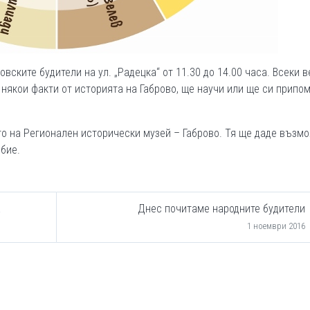
вските будители на ул. „Радецка“ от 11.30 до 14.00 часа. Всеки 
л някои факти от историята на Габрово, ще научи или ще си припо
о на Регионален исторически музей – Габрово. Тя ще даде възм
бие.
а
Днес почитаме народните будители
1 ноември 2016