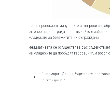
Те ще провокират минувачите с въпроси за габро
отговор носи награда, а всеки, който е забрави
младежите за бележитите ни съграждани.
Инициативата се осъществява със съдействиет
на младежите да пробудят габровци към родолю
1 ноември - Ден на будителите, програм
31 октомври 2016