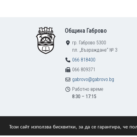
Footer
Община Габрово
гр. Габрово 5300
пл. „Възраждане“ № 3
066 818400
066 809371
gabrovo@gabrovo.bg
Работно време
8:30 – 17:15
Този сайт използва бисквитки, за да се гарантира, че 
© 2009–2026 Община Габрово. Всички права зап