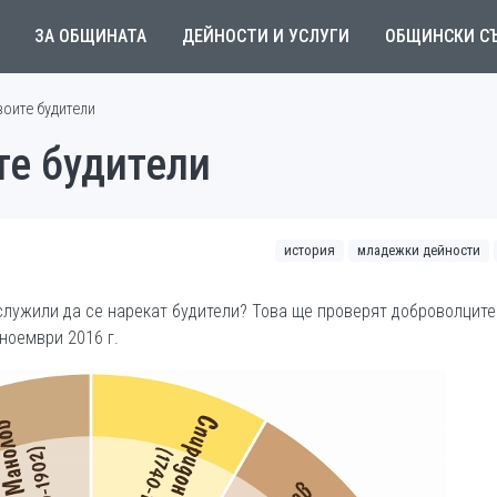
ЗА ОБЩИНАТА
ДЕЙНОСТИ И УСЛУГИ
ОБЩИНСКИ С
воите будители
те будители
история
младежки дейности
служили да се нарекат будители? Това ще проверят доброволците
ноември 2016 г.