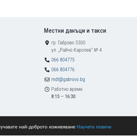
Местни данъци и такси
гр. Габрово 5300
ул. „Райчо Каролев“ № 4
066 804775
066 804776
mdt@gabrovo.bg
Работно време
8:15 – 16:30
получавате най-доброто изживяване
Научете повече
азени.