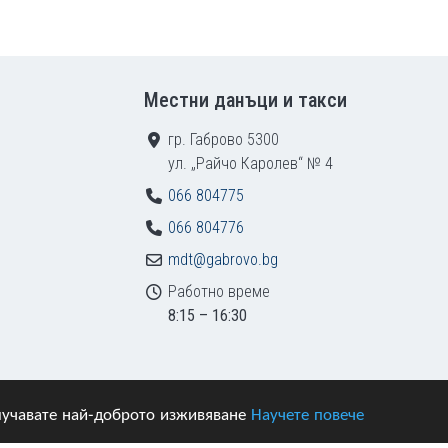
Местни данъци и такси
гр. Габрово 5300
ул. „Райчо Каролев“ № 4
066 804775
066 804776
mdt@gabrovo.bg
Работно време
8:15 – 16:30
получавате най-доброто изживяване
Научете повече
азени.