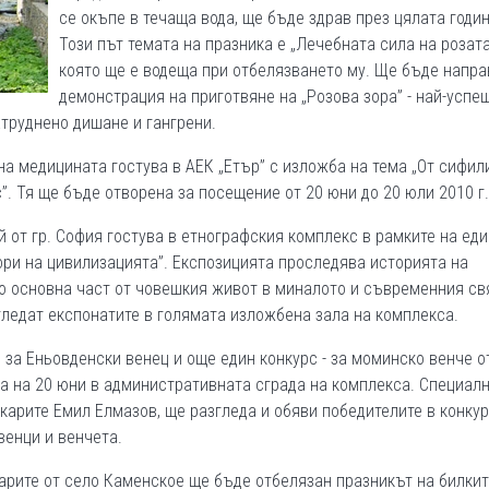
се окъпе в течаща вода, ще бъде здрав през цялата годин
Този път темата на празника е „Лечебната сила на розата
която ще е водеща при отбелязването му. Ще бъде напр
демонстрация на приготвяне на „Розова зора” - най-успе
атруднено дишане и гангрени.
на медицината гостува в АЕК „Етър” с изложба на тема „От сифил
”. Тя ще бъде отворена за посещение от 20 юни до 20 юли 2010 г.
й от гр. София гостува в етнографския комплекс в рамките на еди
ори на цивилизацията”. Експозицията проследява историята на
то основна част от човешкия живот в миналото и съвременния св
гледат експонатите в голямата изложбена зала на комплекса.
 за Еньовденски венец и още един конкурс - за моминско венче о
са на 20 юни в административната сграда на комплекса. Специал
карите Емил Елмазов, ще разгледа и обяви победителите в конкур
венци и венчета.
арите от село Каменское ще бъде отбелязан празникът на билкит