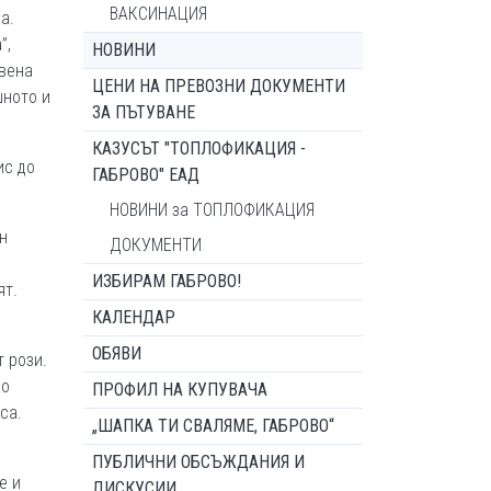
ВАКСИНАЦИЯ
а.
”,
НОВИНИ
авена
ЦЕНИ НА ПРЕВОЗНИ ДОКУМЕНТИ
шното и
ЗА ПЪТУВАНЕ
КАЗУСЪТ "ТОПЛОФИКАЦИЯ -
ис до
ГАБРОВО" ЕАД
НОВИНИ за ТОПЛОФИКАЦИЯ
н
ДОКУМЕНТИ
ИЗБИРАМ ГАБРОВО!
ят.
КАЛЕНДАР
ОБЯВИ
т рози.
но
ПРОФИЛ НА КУПУВАЧА
са.
„ШАПКА ТИ СВАЛЯМЕ, ГАБРОВО“
ПУБЛИЧНИ ОБСЪЖДАНИЯ И
е и
ДИСКУСИИ