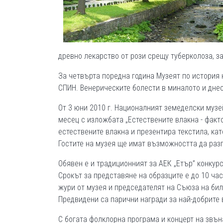
древно лекарство от рози срещу туберколоза, з
За четвърта поредна година Музеят по история 
СПИН. Венерическите болести в миналото и днес
От 3 юни 2010 г. Националният земеделски музе
месец с изложбата „Естествените влакна - факт
естествените влакна и презентира текстила, ка
Гостите на музея ще имат възможността да раз
Обявен е и традиционният за АЕК „Етър” конкурс
Срокът за представяне на образците е до 10 ча
жури от музея и председателят на Съюза на бил
Предвидени са парични награди за най-добрите 
С богата фолклорна програма и концерт на звън