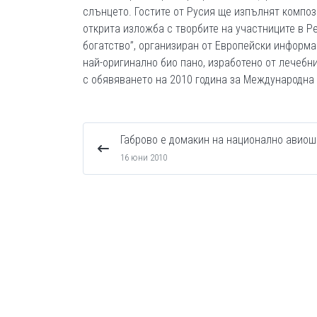
слънцето. Гостите от Русия ще изпълнят композ
открита изложба с творбите на участниците в Р
богатство”, организиран от Европейски информа
най-оригинално био пано, изработено от лечебн
с обявяването на 2010 година за Международна
Габрово е домакин на национално авиош
16 юни 2010