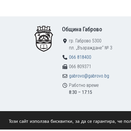
Footer
Община Габрово
гр. Габрово 5300
пл. „Възраждане“ № 3
066 818400
066 809371
gabrovo@gabrovo.bg
Работно време
8:30 – 17:15
Този сайт използва бисквитки, за да се гарантира, че 
© 2009–2026 Община Габрово. Всички права зап