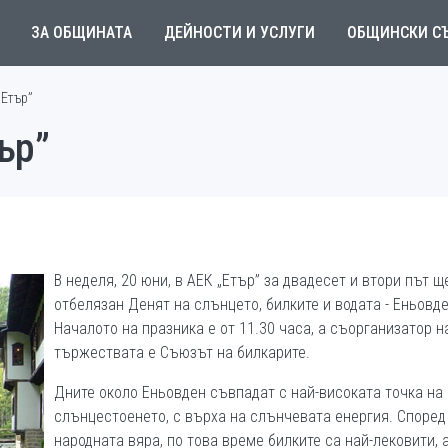
ЗА ОБЩИНАТА
ДЕЙНОСТИ И УСЛУГИ
ОБЩИНСКИ С
„Етър”
ър”
В неделя, 20 юни, в АЕК „Етър” за двадесет и втори път щ
отбелязан Денят на слънцето, билките и водата - Еньовде
Началото на празника е от 11.30 часа, а съорганизатор н
тържествата е Съюзът на билкарите.
Дните около Еньовден съвпадат с най-високата точка на
слънцестоенето, с върха на слънчевата енергия. Според
народната вяра, по това време билките са най-лековити, 