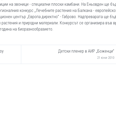
иции на звоници - специални плоски камбани. На Еньовден ще бъ
егионалния конкурс „Лечебните растения на Балкана - европейско
ционен център „Европа директно” - Габрово. Надпреварата ще бъд
и растения и природни материали. Конкурсът се организира във 
 година на биоразнообразието.
оу
Детски пленер в АИР „Боженци”
21 юни 2010