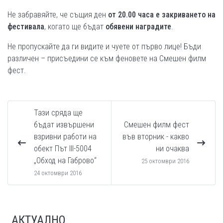
Не забравяйте, че същия ден
от 20.00 часа е закриването на
фестивала
, когато ще бъдат
обявени наградите
.
Не пропускайте да ги видите и чуете от първо лице! Бъди
различен – присъедини се към феновете на Смешен филм
фест.
Тази сряда ще
бъдат извършени
Смешен филм фест
взривни работи на
във вторник - какво
обект Път III-5004
ни очаква
„Обход на Габрово“
25 октомври 2016
24 октомври 2016
АКТУАЛНО