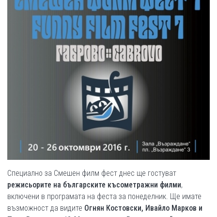
Специално за Смешен филм фест днес ще гостуват
режисьорите на българските късометражни филми
,
включени в програмата на феста за понеделник. Ще имате
възможност да видите
Огнян Костовски, Ивайло Марков и