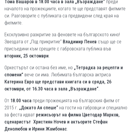
Тома Вашаров в 18.00 часа в зала „Възраждане“
преди
началото на прожекциите, когато те ще представят филмите
си. Разговорите с публиката са предвидени след края на
филмите.
Ексклузивно разкритие за феновете на българското кино!
Звездата от „Под прикритие“
Владимир Пенев
също ще се
присъедини към срещите с габровската публика във
вторник,
25 октомври
.
Оркестърът си остана без име, но
„Тетрадка за рецепти и
спомени”
вече си има. Любимата българска актриса
Катерина Евро ще представи книгата си в сряда, 26
октомври, от 16.30 часа в зала „Възраждане“
.
От
18.00 часа
преди прожекцията на българския филм от
2015 г.
„Докато Ая спеше“
на гости на габровци и специално
за феста идват
режисьорът на филма Цветодар Марков,
сценаристът Християн Ночев и актьорите Стефан
Денолюбов и Ирини Жамбонас
.