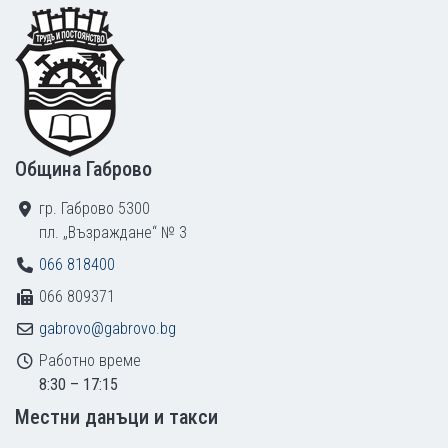
Footer
Община Габрово
гр. Габрово 5300
пл. „Възраждане“ № 3
066 818400
066 809371
gabrovo@gabrovo.bg
Работно време
8:30 – 17:15
Местни данъци и такси