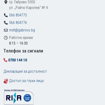
гр. Габрово 5300
ул. „Райчо Каролев“ № 4
066 804775
066 804776
mdt@gabrovo.bg
Работно време
8:15 – 16:30
Tелефон за сигнали
0700 144 10
Декларация за достъпност
Достъп за глухи лица