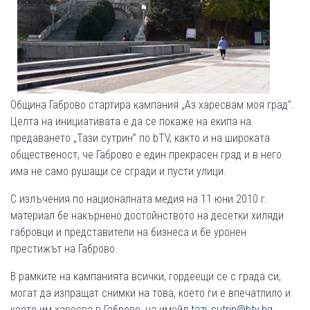
Община Габрово стартира кампания „Аз харесвам моя град”.
Целта на инициативата е да се покаже на екипа на
предаването „Тази сутрин” по bTV, както и на широката
общественост, че Габрово е един прекрасен град и в него
има не само рушащи се сгради и пусти улици.
С излъчения по националната медия на 11 юни 2010 г.
материал бе накърнено достойнството на десетки хиляди
габровци и представители на бизнеса и бе уронен
престижът на Габрово.
В рамките на кампанията всички, гордеещи се с града си,
могат да изпращат снимки на това, което ги е впечатлило и
което им харесва в Габрово, на имейл
tazi_sutrin@btv.bg
,