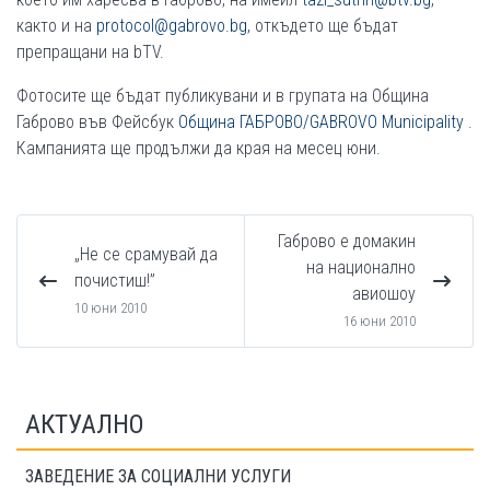
както и на
protocol@gabrovo.bg
, откъдето ще бъдат
препращани на bTV.
Фотосите ще бъдат публикувани и в групата на Община
Габрово във Фейсбук
Община ГАБРОВО/GABROVO Municipality
.
Кампанията ще продължи да края на месец юни.
Габрово е домакин
„Не се срамувай да
на национално
почистиш!”
авиошоу
10 юни 2010
16 юни 2010
АКТУАЛНО
ЗАВЕДЕНИЕ ЗА СОЦИАЛНИ УСЛУГИ