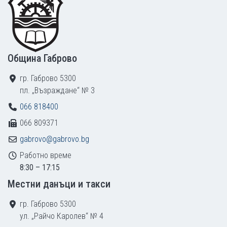
Община Габрово
гр. Габрово 5300
пл. „Възраждане“ № 3
066 818400
066 809371
gabrovo@gabrovo.bg
Работно време
8:30 – 17:15
Местни данъци и такси
гр. Габрово 5300
ул. „Райчо Каролев“ № 4