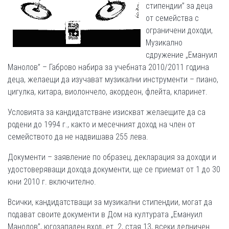
стипендии” за деца
от семейства с
ограничени доходи,
Музикално
сдружение „Емануил
Манолов” – Габрово набира за учебната 2010/2011 година
деца, желаещи да изучават музикални инструмeнти – пиано,
цигулка, китара, виолончело, акордеон, флейта, кларинет.
Условията за кандидатстване изискват желаещите да са
родени до 1994 г., както и месечният доход на член от
семейството да не надвишава 255 лeвa.
Документи – заявление по образец, декларация за доходи и
удостоверяващи дохода документи, ще се приемат от 1 до 30
юни 2010 г. включително.
Всички, кандидатстващи за музикални стипендии, могат да
подават своите документи в Дом на културата „Емануил
Манолов”, югозападен вход, ет. 2, стая 13, всеки делничен