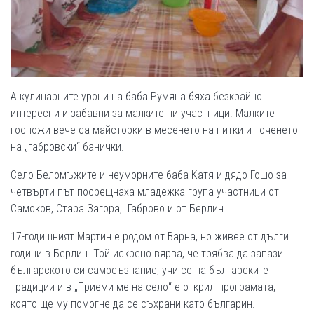
А кулинарните уроци на баба Румяна бяха безкрайно
интересни и забавни за малките ни участници. Малките
госпожи вече са майсторки в месенето на питки и точенето
на „габровски“ банички.
Село Беломъжите и неуморните баба Катя и дядо Гошо за
четвърти път посрещнаха младежка група участници от
Самоков, Стара Загора, Габрово и от Берлин.
17-годишният Мартин е родом от Варна, но живее от дълги
години в Берлин. Той искрено вярва, че трябва да запази
българското си самосъзнание, учи се на българските
традиции и в „Приеми ме на село“ е открил програмата,
която ще му помогне да се съхрани като българин.