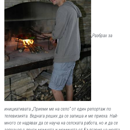
„Разбрах за
инициативата „Приеми ме на село“ от един репортаж по
телевизията. Веднага реших да се запиша и ме приеха. Най-
много се надявах да се науча на селската работа, но и да се
запозная с други момчета и момичета от България на моята