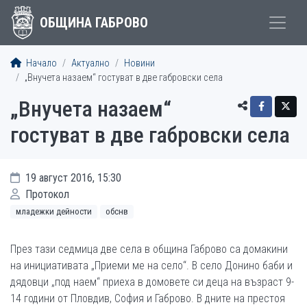
ОБЩИНА ГАБРОВО
Начало
Актуално
Новини
„Внучета назаем“ гостуват в две габровски села
„Внучета назаем“
гостуват в две габровски села
19 август 2016, 15:30
Протокол
младежки дейности
обснв
През тази седмица две села в община Габрово са домакини
на инициативата „Приеми ме на село“. В село Донино баби и
дядовци „под наем“ приеха в домовете си деца на възраст 9-
14 години от Пловдив, София и Габрово. В дните на престоя