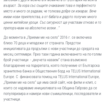
възраст. За хора със същите очаквания това е перфектното
място и много се радвам, че толкова добре си изкарах. Вече
имам нови приятелства, а от бабата и дядото получих много
ценни житейски уроци. Със сигурност ще участвам отново и го
препоръчвам на абсолютно всеки...“
До момента в „Приеми ме на село“ 2016 г. се включиха
близо 70 деца и младежи от страната. Предстои
инициативата да продължи с нови участници до средата на
месец септември. През тази година включването на по-голям
брой участници - „внучета назаем“ стана възможно
благодарение на подкрепата, която получихме от Българска
хранителна банка и Обществения борд на TELUS International
Europe. С финансовата помощ на TELUS International Europe,
„Приеми ме на село“ ще има свой сайт, нов филм и клип, с
които се надяваме инициативата на Община Габрово да се
популяризира и намери нови съмишленици, последователи и
участници.