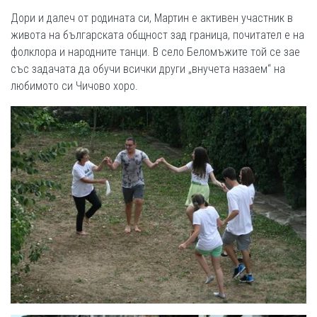
Дори и далеч от родината си, Мартин е активен участник в
живота на българската общност зад граница, почитател е на
фолклора и народните танци. В село Беломъжите той се зае
със задачата да обучи всички други „внучета назаем“ на
любимото си Чичово хоро.