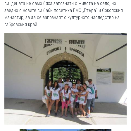
си децата не само бяха запознати с живота на село, но
заедно с новите си баби посетиха ЕМО „Етъра“ и Соколския
манастир, за да се запознаят с културното наследство на
габровския край.