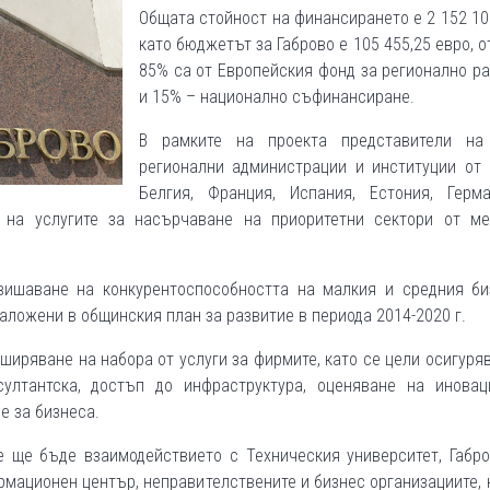
Общата стойност на финансирането е 2 152 10
като бюджетът за Габрово е 105 455,25 евро, о
85% са от Европейския фонд за регионално р
и 15% – национално съфинансиране.
В рамките на проекта представители на
регионални администрации и институции от 
Белгия, Франция, Испания, Естония, Герм
 на услугите за насърчаване на приоритетни сектори от ме
вишаване на конкурентоспособността на малкия и средния би
аложени в общинския план за развитие в периода 2014-2020 г.
ширяване на набора от услуги за фирмите, като се цели осигуря
султантска, достъп до инфраструктура, оценяване на иновац
е за бизнеса.
 ще бъде взаимодействието с Техническия университет, Габро
мационен център, неправителствените и бизнес организациите, 