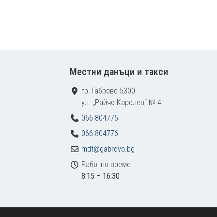
Местни данъци и такси
гр. Габрово 5300
ул. „Райчо Каролев“ № 4
066 804775
066 804776
mdt@gabrovo.bg
Работно време
8:15 – 16:30