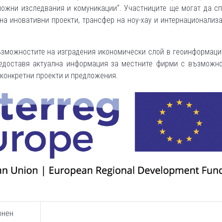
ложни изследвания и комуникации“. Участниците ще могат да с
 на иновативни проекти, трансфер на ноу-хау и интернационализ
ъзможностите на изградения икономически слой в геоинформац
едоставя актуална информация за местните фирми с възможно
 конкретни проекти и предложения.
онен