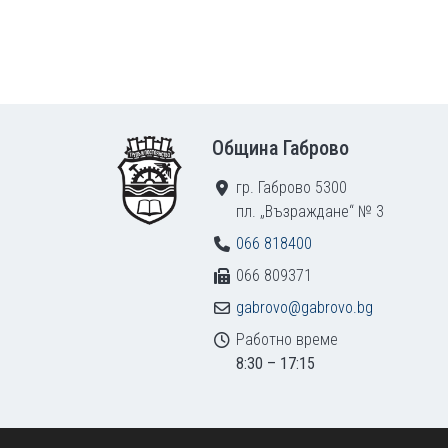
Footer
Община Габрово
гр. Габрово 5300
пл. „Възраждане“ № 3
066 818400
066 809371
gabrovo@gabrovo.bg
Работно време
8:30 – 17:15