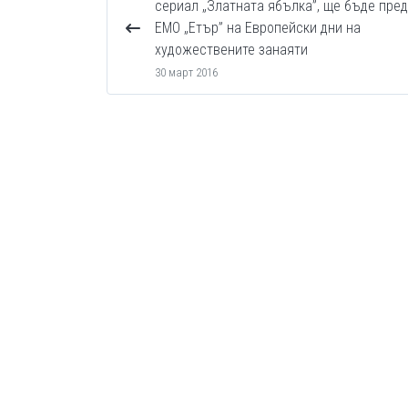
сериал „Златната ябълка”, ще бъде пре
ЕМО „Етър” на Европейски дни на
художествените занаяти
30 март 2016