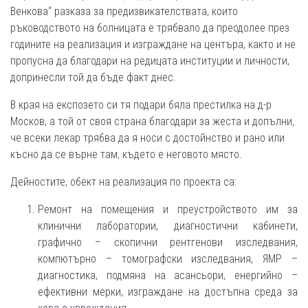
Венкова“ разказа за предизвикателствата, които
ръководството на болницата е трябвало да преодолее през
годините на реализация и изграждане на центъра, както и не
пропусна да благодари на редицата институции и личности,
допринесли той да бъде факт днес.
В края на експозето си тя подари бяла престилка на д-р
Москов, а той от своя страна благодари за жеста и допълни,
че всеки лекар трябва да я носи с достойнство и рано или
късно да се върне там, където е неговото място.
Дейностите, обект на реализация по проекта са:
Ремонт на помещения и преустройството им за
клинични лаборатории, диагностични кабинети,
графично – скопични рентгенови изследвания,
компютърно – томографски изследвания, ЯМР –
диагностика, подмяна на асансьори, енергийно –
ефективни мерки, изграждане на достъпна среда за