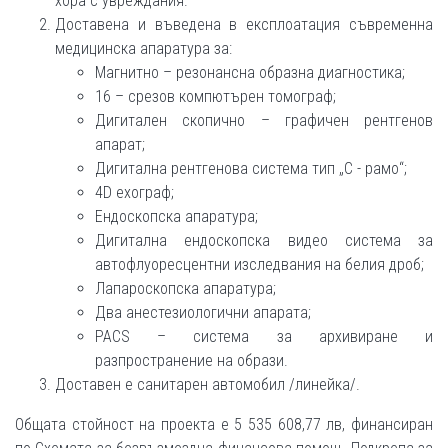
хора с увреждания.
Доставена и въведена в експлоатация съвременна
медицинска апаратура за:
Магнитно – резонансна образна диагностика;
16 – срезов компютърен томограф;
Дигитален скопично – графичен рентгенов
апарат;
Дигитална рентгенова система тип „С - рамо“;
4D ехограф;
Ендоскопска апаратура;
Дигитална ендоскопска видео система за
автофлуоресцентни изследвания на белия дроб;
Лапароскопска апаратура;
Два анестезиологични апарата;
PACS – система за архивиране и
разпространение на образи.
Доставен е санитарен автомобил /линейка/.
Общата стойност на проекта е 5 535 608,77 лв, финансиран