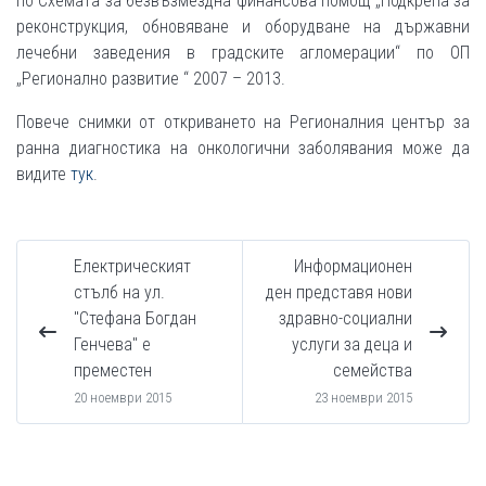
по Схемата за безвъзмездна финансова помощ „Подкрепа за
реконструкция, обновяване и оборудване на държавни
лечебни заведения в градските агломерации“ по ОП
„Регионално развитие “ 2007 – 2013.
Повече снимки от откриването на Регионалния център за
ранна диагностика на онкологични заболявания може да
видите
тук
.
Електрическият
Информационен
стълб на ул.
ден представя нови
"Стефана Богдан
здравно-социални
Генчева" е
услуги за деца и
преместен
семейства
20 ноември 2015
23 ноември 2015