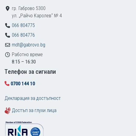
гр. Габрово 5300
ул. „Райчо Каролев“ № 4
066 804775
066 804776
mdt@gabrovo.bg
Работно време
8:15 – 16:30
Tелефон за сигнали
0700 144 10
Декларация за достъпност
Достъп за глухи лица