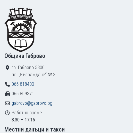
Footer
Община Габрово
гр. Габрово 5300
пл. „Възраждане“ № 3
066 818400
066 809371
gabrovo@gabrovo.bg
Работно време
8:30 – 17:15
Местни данъци и такси