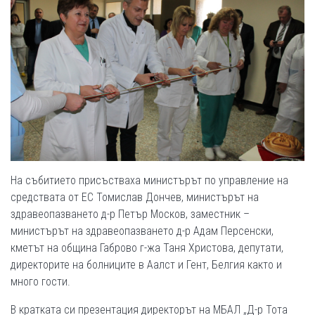
На събитието присъстваха министърът по управление на
средствата от ЕС Томислав Дончев, министърът на
здравеопазването д-р Петър Москов, заместник –
министърът на здравеопазването д-р Адам Персенски,
кметът на община Габрово г-жа Таня Христова, депутати,
директорите на болниците в Аалст и Гент, Белгия както и
много гости.
В кратката си презентация директорът на МБАЛ „Д-р Тота