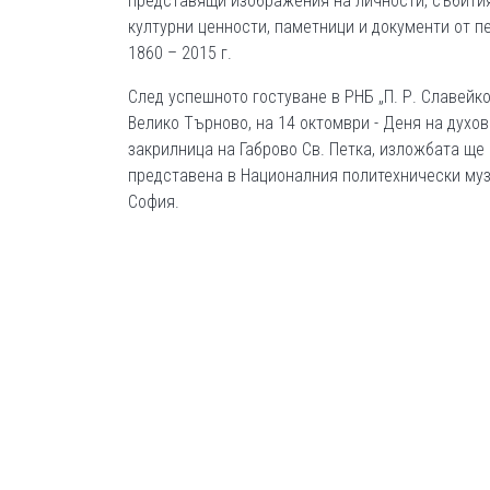
представящи изображения на личности, събития
културни ценности, паметници и документи от п
1860 – 2015 г.
След успешното гостуване в РНБ „П. Р. Славейко
Велико Търново, на 14 октомври - Деня на духо
закрилница на Габрово Св. Петка, изложбата ще
представена в Националния политехнически муз
София.