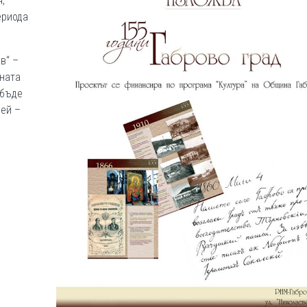
,
ериода
в“ –
вната
 бъде
ей –