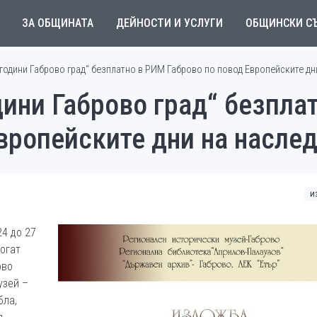
ЗА ОБЩИНАТА
ДЕЙНОСТИ И УСЛУГИ
ОБЩИНСКИ С
години Габрово град“ безплатно в РИМ Габрово по повод Европейските дн
дини Габрово град“ безпла
вропейските дни на насле
и
24 до 27
могат
ово
узей –
бла,