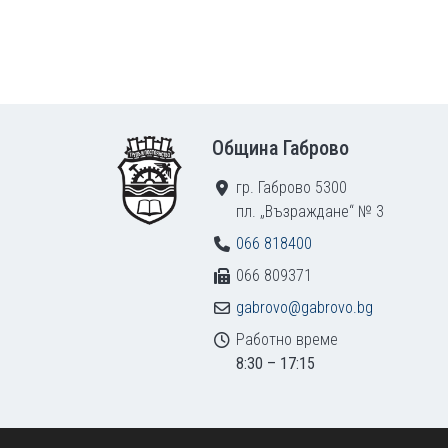
Footer
Община Габрово
гр. Габрово 5300
пл. „Възраждане“ № 3
066 818400
066 809371
gabrovo@gabrovo.bg
Работно време
8:30 – 17:15