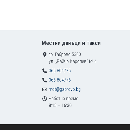
Местни данъци и такси
гр. Габрово 5300
ул. „Райчо Каролев“ № 4
066 804775
066 804776
mdt@gabrovo.bg
Работно време
8:15 – 16:30