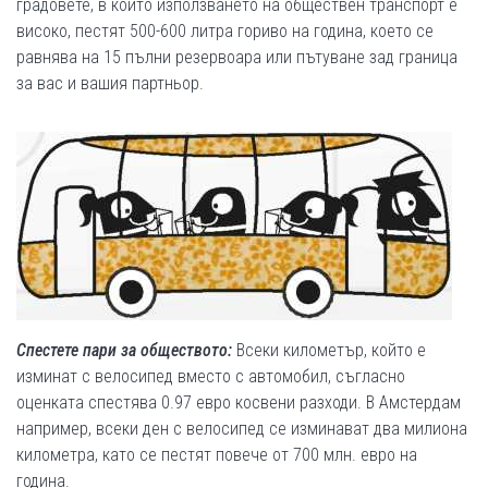
градовете, в които използването на обществен транспорт е
високо, пестят 500-600 литра гориво на година, което се
равнява на 15 пълни резервоара или пътуване зад граница
за вас и вашия партньор.
Спестете пари за обществото:
Всеки километър, който е
изминат с велосипед вместо с автомобил, съгласно
оценката спестява 0.97 евро косвени разходи. В Амстердам
например, всеки ден с велосипед се изминават два милиона
километра, като се пестят повече от 700 млн. евро на
година.