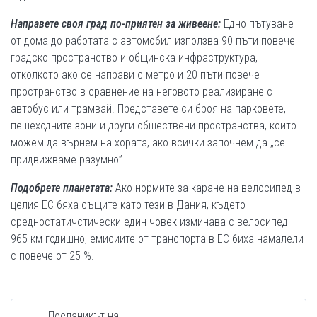
Направете своя град по-приятен за живеене:
Едно пътуване
от дома до работата с автомобил използва 90 пъти повече
градско пространство и общинска инфраструктура,
отколкото ако се направи с метро и 20 пъти повече
пространство в сравнение на неговото реализиране с
автобус или трамвай. Представете си броя на парковете,
пешеходните зони и други обществени пространства, които
можем да върнем на хората, ако всички започнем да „се
придвижваме разумно”.
Подобрете планетата:
Ако нормите за каране на велосипед в
целия ЕС бяха същите като тези в Дания, където
средностатичстически един човек изминава с велосипед
965 км годишно, емисиите от транспорта в ЕС биха намалели
с повече от 25 %.
Посланикът на