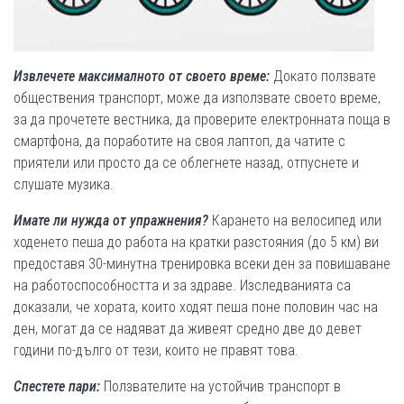
Извлечете максималното от своето време
:
Докато ползвате
обществения транспорт, може да използвате своето време,
за да прочетете вестника, да проверите електронната поща в
смартфона, да поработите на своя лаптоп, да чатите с
приятели или просто да се облегнете назад, отпуснете и
слушате музика.
Имате ли нужда от упражнения?
Карането на велосипед или
ходенето пеша до работа на кратки разстояния (до 5 км) ви
предоставя 30-минутна тренировка всеки ден за повишаване
на работоспособността и за здраве. Изследванията са
доказали, че хората, които ходят пеша поне половин час на
ден, могат да се надяват да живеят средно две до девет
години по-дълго от тези, които не правят това.
Спестете пари:
Ползвателите на устойчив транспорт в