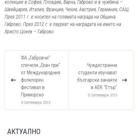
колекции в София, Пловдив, Варна, Габрово и в чужбина –
Швейцария, Италия, Франция, Чехия, Австрия, Германия, САЩ.
През 2011 г. е носител на голямата награда на Община
Габрово. През 2012 г. е лауреат на наградата на името на
Христо Цокев – Габрово.
ФА „Габровче“
спечели „Гран при“
Чуждестранни
от Международния
студенти изучават
фолклорен
български занаяти
фестивал в
в АЕК "Етър"
Приморско
3 Септември 2015
3 Септември 2015
АКТУАЛНО