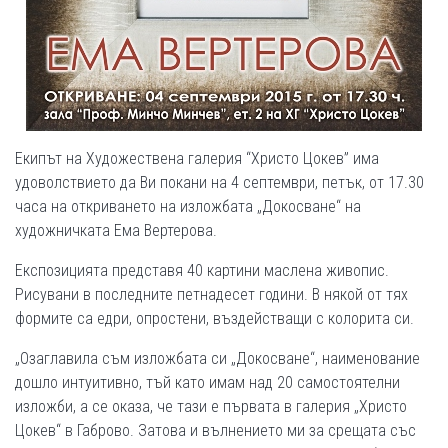
Екипът на Художествена галерия “Христо Цокев” има
удоволствието да Ви покани на 4 септември, петък, от 17.30
часа на откриването на изложбата „Докосване“ на
художничката Ема Вертерова.
Експозицията представя 40 картини маслена живопис.
Рисувани в последните петнадесет години. В някой от тях
формите са едри, опростени, въздействащи с колорита си.
„Озаглавила съм изложбата си „Докосване“, наименование
дошло интуитивно, тъй като имам над 20 самостоятелни
изложби, а се оказа, че тази е първата в галерия „Христо
Цокев“ в Габрово. Затова и вълнението ми за срещата със