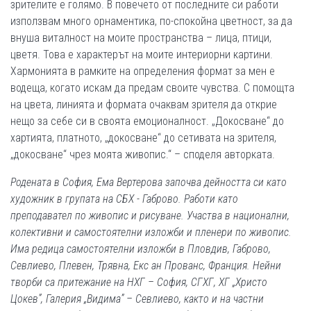
зрителите е голямо. В повечето от последните си работи
използвам много орнаментика, по-спокойна цветност, за да
внуша виталност на моите пространства – лица, птици,
цветя. Това е характерът на моите интериорни картини.
Хармонията в рамките на определения формат за мен е
водеща, когато искам да предам своите чувства. С помощта
на цвета, линията и формата очаквам зрителя да открие
нещо за себе си в своята емоционалност. „Докосване“ до
хартията, платното, „докосване“ до сетивата на зрителя,
„докосване“ чрез моята живопис.“ – споделя авторката.
Родената в София, Ема Вертерова започва дейността си като
художник в групата на СБХ - Габрово. Работи като
преподавател по живопис и рисуване. Участва в национални,
колективни и самостоятелни изложби и пленери по живопис.
Има редица самостоятелни изложби в Пловдив, Габрово,
Севлиево, Плевен, Трявна, Екс ан Прованс, Франция. Нейни
творби са притежание на НХГ – София, СГХГ, ХГ „Христо
Цокев”, Галерия „Видима” – Севлиево, както и на частни