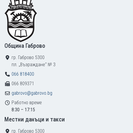
Footer
Община Габрово
гр. Габрово 5300
пл. „Възраждане“ № 3
066 818400
066 809371
gabrovo@gabrovo.bg
Работно време
8:30 – 17:15
Местни данъци и такси
гр. Габрово 5300