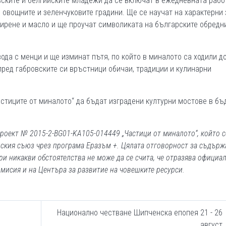
овските и белгийските младежи да се включат в ежедневната рабо
в овощните и зеленчуковите градини. Ще се научат на характерни 
сирене и масло и ще проучат символиката на българските обредн
ода с менци и ще изминат пътя, по който в миналото са ходили д
ред габровските си връстници обичаи, традиции и кулинарни
астиците от миналото“ да бъдат изградени културни мостове в б
проект № 2015-2-BG01-KA105-014449 „Частици от миналото“, който с
ския съюз чрез програма Еразъм +. Цялата отговорност за съдърж
ри никакви обстоятелства не може да се счита, че отразява официа
мисия и на Центъра за развитие на човешките ресурси.
Национално честване Шипченска епопея 21 - 26
август