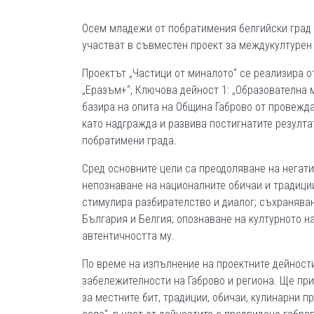
Осем младежи от побратимения белгийски град 
участват в съвместен проект за междукултурен о
Проектът „Частици от миналото“ се реализира 
„Еразъм+“, Ключова дейност 1: „Образователна 
базира на опита на Община Габрово от провежда
като надгражда и развива постигнатите резулта
побратимени града.
Сред основните цели са преодоляване на негати
непознаване на националните обичаи и традици
стимулира разбирателство и диалог; съхраняван
България и Белгия; опознаване на културното н
автентичността му.
По време на изпълнение на проектните дейност
забележителности на Габрово и региона. Ще при
за местните бит, традиции, обичаи, кулинарни 