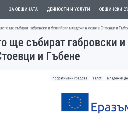
ЗА ОБЩИНАТА
ДЕЙНОСТИ И УСЛУГИ
ОБЩИНСКИ С
лото ще събират габровски и белгийски младежи в селата Стоевци и Гъбе
о ще събират габровски и
Стоевци и Гъбене
побратимени градове
аалст
младежки де