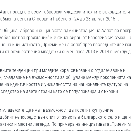
Аалст заедно с осем габровски младежи и техните ръководители
бмен в селата Стоевци и Гъбене от 24 до 28 август 2015 г.
от Община Габрово и общинската администрация на Аалст по прог
мобилност за граждании“ и е финансиран от Европейския съюз. Т
не на инициативата „Приеми ме на село“ през последните две год
ти от осъществения младежки обмен през 2013 и 2014 г. между 
вните тенденции при младите хора, свързани с отдалечаване и
и; създаване на възможности за общуване между поколенията ка
е на идентичността и уникалността на националните култури на
аследство на двете страни като се популяризира и съхрани
и младежите ще имат възможност да посетят културните
добият непосредствен опит от живота в българското село и ще 
практики и местни легенди. По примера на инициативата „Приеми м