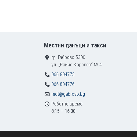
Местни данъци и такси
гр. Габрово 5300
ул. „Райчо Каролев“ № 4
066 804775
066 804776
mdt@gabrovo.bg
Работно време
8:15 – 16:30