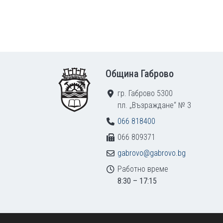
Footer
Община Габрово
гр. Габрово 5300
пл. „Възраждане“ № 3
066 818400
066 809371
gabrovo@gabrovo.bg
Работно време
8:30 – 17:15