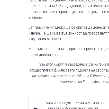
село“, в част от дейностите е предвидено габр
своите приемни баби и дядовци, да им помагат 
региона техники в производството на домашно 
хлябове.
Белгийските младежи ще се опитат да донесат в
извора. Те ще имат възможност да представят п
изкушения от Аалст.
Надеждата на организаторите на проекта е с „ч
на обединена Европа.
Тази публикация е създадена в рамките на 
осъществява с финансовата подкрепа на Европей
на публикацията се носи от Община Габрово и п
становище на Европейската ко
Покана за консултации за състава на
Общинската избирателна комисия