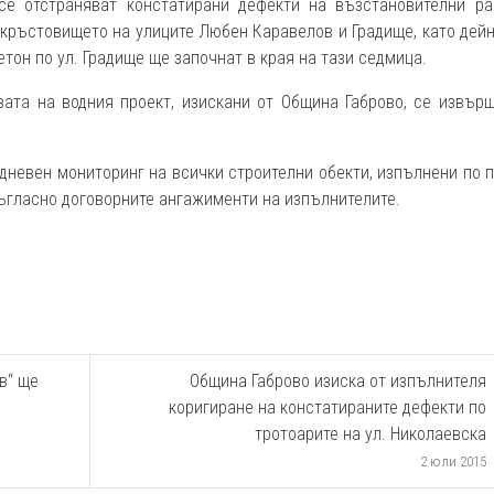
е отстраняват констатирани дефекти на възстановителни ра
а кръстовището на улиците Любен Каравелов и Градище, като дей
он по ул. Градище ще започнат в края на тази седмица.
вата на водния проект, изискани от Община Габрово, се извър
невен мониторинг на всички строителни обекти, изпълнени по 
съгласно договорните ангажименти на изпълнителите.
в“ ще
Община Габрово изиска от изпълнителя
коригиране на констатираните дефекти по
тротоарите на ул. Николаевска
2 юли 2015