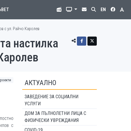
ЪВЕТ
EN
в с ул. Райчо Каролев
та настилка
 Каролев
роекти
АКТУАЛНО
ЗАВЕДЕНИЕ ЗА СОЦИАЛНИ
УСЛУГИ
ДОМ ЗА ПЪЛНОЛЕТНИ ЛИЦА С
остно
ФИЗИЧЕСКИ УВРЕЖДАНИЯ
илов с
COVID-19