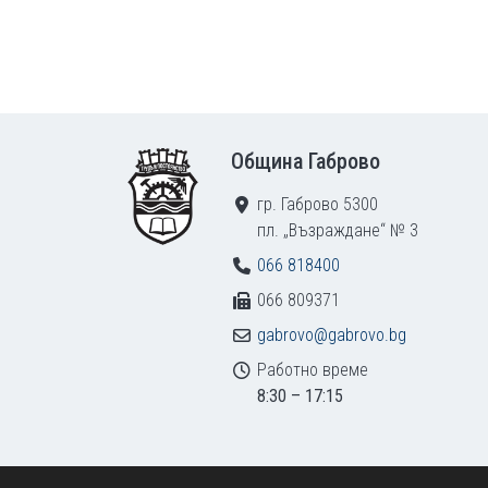
Footer
Община Габрово
гр. Габрово 5300
пл. „Възраждане“ № 3
066 818400
066 809371
gabrovo@gabrovo.bg
Работно време
8:30 – 17:15