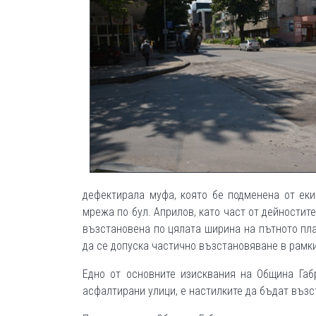
дефектирала муфа, която бе подменена от ек
мрежа по бул. Априлов, като част от дейностит
възстановена по цялата ширина на пътното пла
да се допуска частично възстановяване в рамки
Едно от основните изисквания на Община Габ
асфалтирани улици, е настилките да бъдат възс