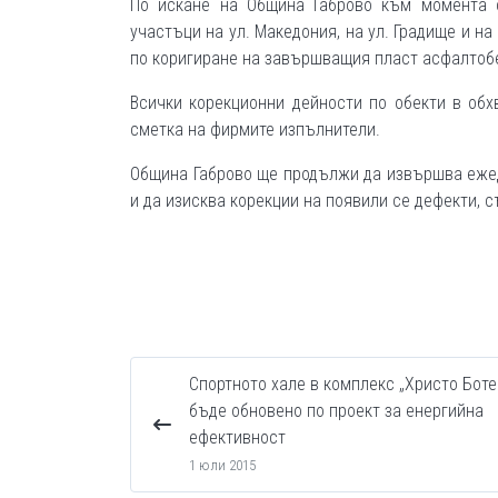
По искане на Община Габрово към момента с
участъци на ул. Македония, на ул. Градище и н
по коригиране на завършващия пласт асфалтобет
Всички корекционни дейности по обекти в обх
сметка на фирмите изпълнители.
Община Габрово ще продължи да извършва ежед
и да изисква корекции на появили се дефекти, 
Спортното хале в комплекс „Христо Боте
бъде обновено по проект за енергийна
ефективност
1 юли 2015