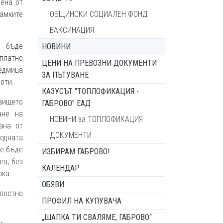
шена от
амките
ОБЩИНСКИ СОЦИАЛЕН ФОНД
ВАКСИНАЦИЯ
е бъде
НОВИНИ
 платно
ЦЕНИ НА ПРЕВОЗНИ ДОКУМЕНТИ
едмица
ЗА ПЪТУВАНЕ
оти.
КАЗУСЪТ "ТОПЛОФИКАЦИЯ -
вището
ГАБРОВО" ЕАД
ане на
НОВИНИ за ТОПЛОФИКАЦИЯ
ана от
ДОКУМЕНТИ
одната
ще бъде
ИЗБИРАМ ГАБРОВО!
ев, без
КАЛЕНДАР
рка.
ОБЯВИ
лостно
ПРОФИЛ НА КУПУВАЧА
„ШАПКА ТИ СВАЛЯМЕ, ГАБРОВО“