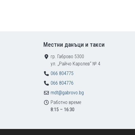
Местни данъци и такси
гр. Габрово 5300
ул. „Райчо Каролев“ № 4
066 804775
066 804776
mdt@gabrovo.bg
Работно време
8:15 – 16:30