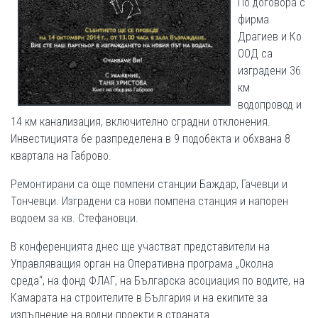
По договора с
фирма
Драгиев и Ко
ООД са
изградени 36
км
водопровод и
14 км канализация, включително сградни отклонения.
Инвестицията бе разпределена в 9 подобекта и обхвана 8
квартала на Габрово.
Ремонтирани са още помпени станции Баждар, Гачевци и
Тончевци. Изградени са нови помпена станция и напорен
водоем за кв. Стефановци.
В конференцията днес ще участват представители на
Управляващия орган на Оперативна програма „Околна
среда“, на фонд ФЛАГ, на Българска асоциация по водите, на
Камарата на строителите в България и на екипите за
изпълнение на водни проекти в страната.