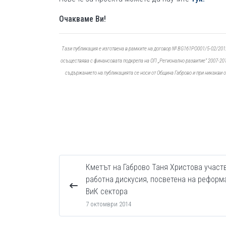
Очакваме Ви!
Tази публикация е изготвена в рамките на договор № ВG161PO001/5-02/2012
осъществява с финансовата подкрепа на ОП „Регионално развитие” 2007-201
съдържанието на публикацията се носи от Община Габрово и при никакви 
Кметът на Габрово Таня Христова участ
работна дискусия, посветена на реформ
ВиК сектора
7 октомври 2014