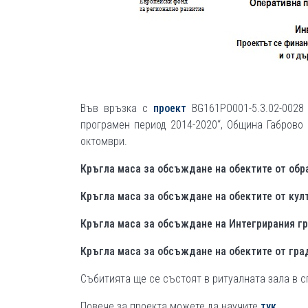
Във връзка с
проект
BG161PO001-5.3.02-0028
програмен период 2014-2020“, Община Габрово 
октомври.
Кръгла маса за обсъждане на обектите от обр
Кръгла маса за обсъждане на обектите от кул
Кръгла маса за обсъждане на Интегрирания гр
Кръгла маса за обсъждане на обектите от гра
Събитията ще се състоят в ритуалната зала в с
Повече за проекта можете да научите
тук.