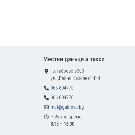
Местни данъци и такси
гр. Габрово 5300
ул. „Райчо Каролев“ № 4
066 804775
066 804776
mdt@gabrovo.bg
Работно време
8:15 – 16:30