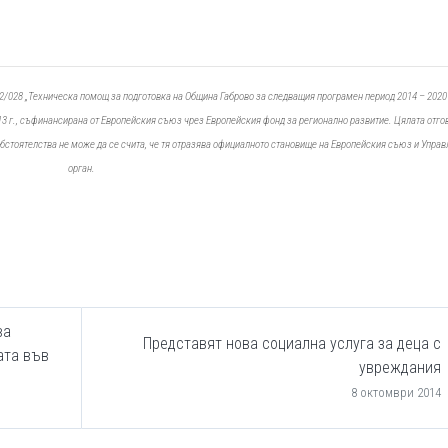
/028 „Техническа помощ за подготовка на Община Габрово за следващия програмен период 2014 – 2020"
3 г., съфинансирана от Европейския съюз чрез Европейския фонд за регионално развитие. Цялата отго
обстоятелства не може да се счита, че тя отразява официалното становище на Европейския съюз и Упра
орган.
ва
Представят нова социална услуга за деца с
ата във
увреждания
8 октомври 2014