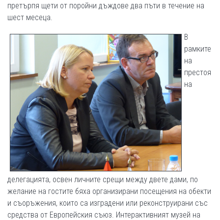
претърпя щети от поройни дъждове два пъти в течение на
шест месеца.
В
рамките
на
престоя
на
делегацията, освен личните срещи между двете дами, по
желание на гостите бяха организирани посещения на обекти
и съоръжения, които са изградени или реконструирани със
средства от Европейския съюз. Интерактивният музей на