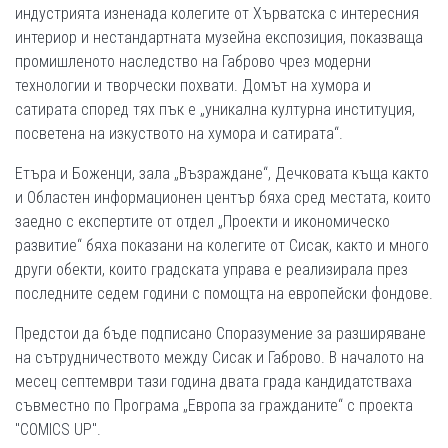
индустрията изненада колегите от Хърватска с интересния
интериор и нестандартната музейна експозиция, показваща
промишленото наследство на Габрово чрез модерни
технологии и творчески похвати. Домът на хумора и
сатирата според тях пък е „уникална културна институция,
посветена на изкуството на хумора и сатирата“.
Етъра и Боженци, зала „Възраждане“, Дечковата къща както
и Областен информационен център бяха сред местата, които
заедно с експертите от отдел „Проекти и икономическо
развитие“ бяха показани на колегите от Сисак, както и много
други обекти, които градската управа е реализирала през
последните седем години с помощта на европейски фондове.
Предстои да бъде подписано Споразумение за разширяване
на сътрудничеството между Сисак и Габрово. В началото на
месец септември тази година двата града кандидатстваха
съвместно по Програма „Европа за гражданите“ с проекта
"COMICS UP".