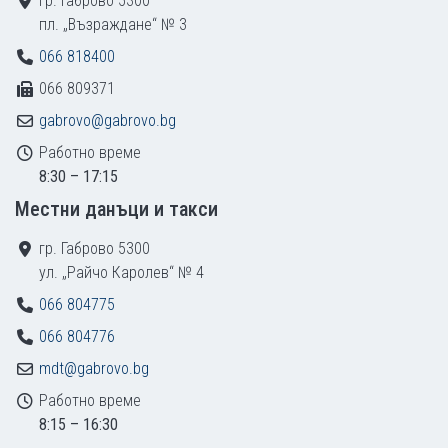
гр. Габрово 5300
пл. „Възраждане“ № 3
066 818400
066 809371
gabrovo@gabrovo.bg
Работно време
8:30 – 17:15
Местни данъци и такси
гр. Габрово 5300
ул. „Райчо Каролев“ № 4
066 804775
066 804776
mdt@gabrovo.bg
Работно време
8:15 – 16:30