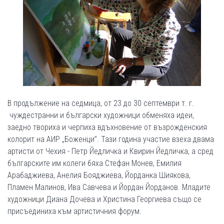
В продължение на седмица, от 23 до 30 септември т. г.
чуждестранни и български художници обменяха идеи,
заедно твориха и черпиха вдъхновение от възрожденския
колорит на АИР „Боженци”. Тази година участие взеха двама
артисти от Чехия - Петр Йедличка и Квирин Йедличка, а сред
българските им колеги бяха Стефан Монев, Емилия
Арабаджиева, Анелия Бояджиева, Йорданка Шиякова,
Пламен Малинов, Ива Савчева и Йордан Йорданов. Младите
художници Диана Дочева и Христина Георгиева също се
присъединиха към артистичния форум.