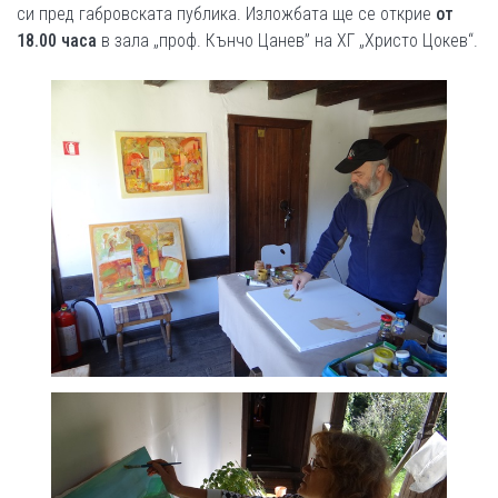
си пред габровската публика. Изложбата ще се открие
от
18.00 часа
в зала „проф. Кънчо Цанев” на ХГ „Христо Цокев“.