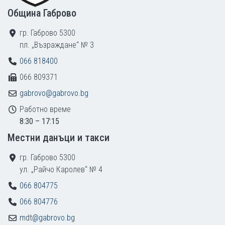
Община Габрово
гр. Габрово 5300
пл. „Възраждане“ № 3
066 818400
066 809371
gabrovo@gabrovo.bg
Работно време
8:30 – 17:15
Местни данъци и такси
гр. Габрово 5300
ул. „Райчо Каролев“ № 4
066 804775
066 804776
mdt@gabrovo.bg