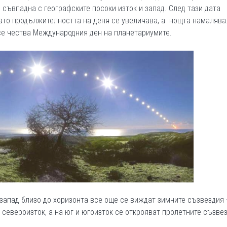
 съвпадна с географските посоки изток и запад. След тази дата
ато продължителността на деня се увеличава, а нощта намалява.
се чества Международния ден на планетариумите.
 запад близо до хоризонта все още се виждат зимните съзвездия 
 североизток, а на юг и югоизток се открояват пролетните съзве