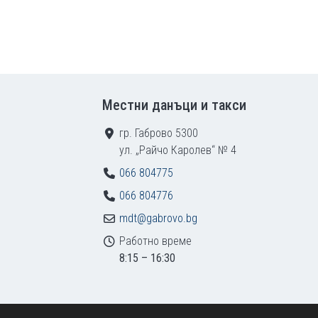
Местни данъци и такси
гр. Габрово 5300
ул. „Райчо Каролев“ № 4
066 804775
066 804776
mdt@gabrovo.bg
Работно време
8:15 – 16:30