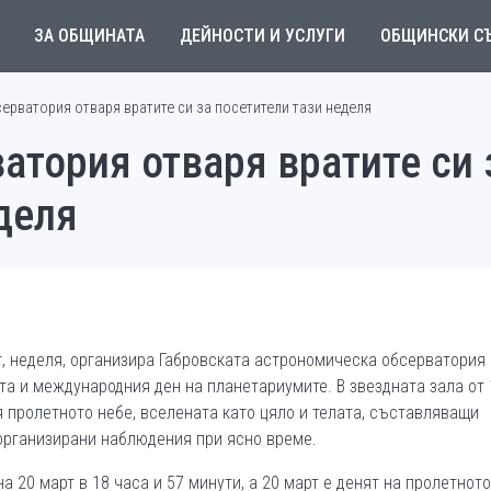
ЗА ОБЩИНАТА
ДЕЙНОСТИ И УСЛУГИ
ОБЩИНСКИ С
ерватория отваря вратите си за посетители тази неделя
атория отваря вратите си 
деля
т, неделя, организира Габровската астрономическа обсерватория 
а и международния ден на планетариумите. В звездната зала от 
я пролетното небе, вселената като цяло и телата, съставляващи
 организирани наблюдения при ясно време.
 20 март в 18 часа и 57 минути, а 20 март е денят на пролетното