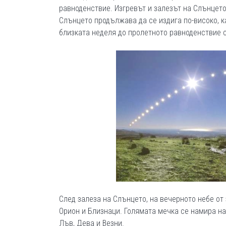
равноденствие. Изгревът и залезът на Слънцето
Слънцето продължава да се издига по-високо, к
близката неделя до пролетното равноденствие 
След залеза на Слънцето, на вечерното небе от
Орион и Близнаци. Голямата мечка се намира на
Лъв, Дева и Везни.