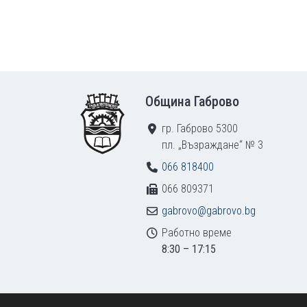
Footer
Община Габрово
гр. Габрово 5300
пл. „Възраждане“ № 3
066 818400
066 809371
gabrovo@gabrovo.bg
Работно време
8:30 – 17:15