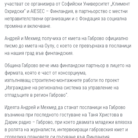
участват се организира от Софийски Университет „Климент
Охридски“ и АIESEC – Финландия, в партньорство с местни
неправителствени организации и с Фондация за социална
промяна и включване.
Андрей и Мехмед получиха от кмета на Габрово официално
писмо до кмета на Оулу, с което се превърнаха в посланици
на нашия град във финландския.
Община Габрово вече има финландски партньор в лицето на
фирмата, която е част от консорциума,
изпълняващ строително-монтажните работи по проект
„Изграждане на регионална система за управление на
отпадъците в регион Габрово“.
Идеята Андрей и Мехмед да станат посланици на Габрово
възникна при последното гостуване на Таня Христова в
Дарик радио – Габрово, при което двамата младежи влязоха
в ролята на журналисти, интервюиращи габровския кмет и
споделиха плановете си пътуване във Финландия.