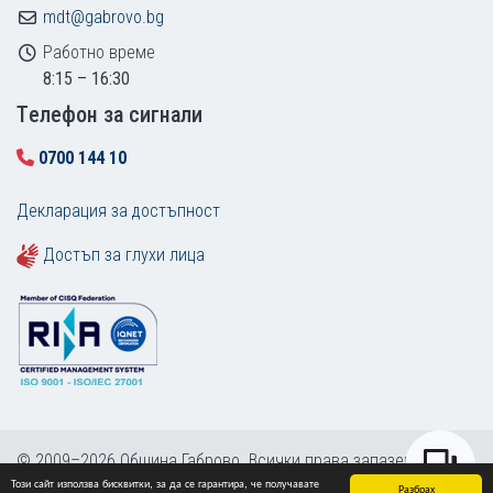
mdt@gabrovo.bg
Работно време
8:15 – 16:30
Tелефон за сигнали
0700 144 10
Декларация за достъпност
Достъп за глухи лица
© 2009–2026 Община Габрово. Всички права запазени.
Този сайт използва бисквитки, за да се гарантира, че получавате
Карта на сайта
Разбрах