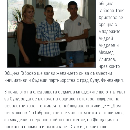
община
Габрово Таня
Христова се
срещна с
младежите
Андрей
Андреев и
Мехмед
Илиязов,
чрез които
Община Габрово ще заяви желанието си за съвместни
инициативи и бъдещи партньорства с град Оулу, Финландия.
В началото на следващата седмица младежите ще отпътуват
за Оулу, за да се включат в социален стаж за подкрепа на
възрастни хора. Те живеят в наблюдавано жилище – „Дом
възможност” в Габрово, което е част от мрежата от жилища,
за младежи в неравностойно положение, на Фондация за
социална промяна и включване. Стажът, в който ще