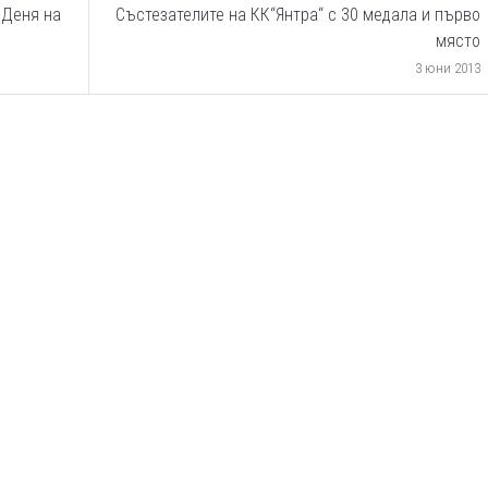
 Деня на
Състезателите на КК“Янтра“ с 30 медала и първо
място
3 юни 2013