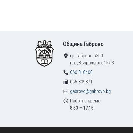
Footer
Община Габрово
гр. Габрово 5300
пл. „Възраждане“ № 3
066 818400
066 809371
gabrovo@gabrovo.bg
Работно време
8:30 – 17:15