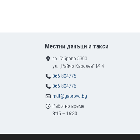
Местни данъци и такси
гр. Габрово 5300
ул. „Райчо Каролев“ № 4
066 804775
066 804776
mdt@gabrovo.bg
Работно време
8:15 – 16:30