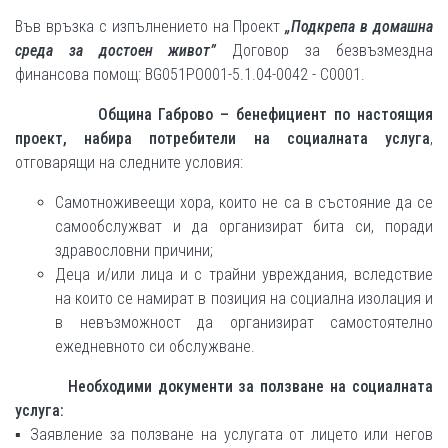
Във връзка с изпълнението на Проект
„Подкрепа в домашна
среда за достоен живот”
Договор за безвъзмездна
финансова помощ: BG051PO001-5.1.04-0042 - С0001.
Община Габрово –
бенефициент по настоящия
проект,
набира
потребители на социалната услуга
,
отговарящи на следните условия:
Самотноживеещи хора, които не са в състояние да се
самообслужват и да организират бита си, поради
здравословни причини;
Деца и/или лица и с трайни увреждания, вследствие
на които се намират в позиция на социална изолация и
в невъзможност да организират самостоятелно
ежедневното си обслужване.
Необходими документи за ползване на социалната
услуга:
▪ Заявление за ползване на услугата от лицето или негов