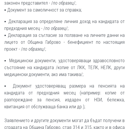
законен представител - /
по образец
/;
▪ Документ за самоличност за справка;
▪ Декларация за определяне личния доход на кандидата от
предходния месец - /
по образец
/;
▪ Декларация за съгласие за ползване на личните данни на
лицето от Община Габрово - бенефициент по настоящия
проект - /
по образец
/;
▪ Медицински документи, удостоверяващи здравословното
състояние на кандидата /копие от ЛКК, ТЕЛК, НЕЛК, други
медицински документи, ако има такива/;
▪ Документ удостоверяващ размера на пенсията на
кандидата от предходния месец (например: копие от
разпореждане за пенсия, издаден от НОИ, бележка,
квитанция от обслужваща банка или др.);
Заявлението и другите документи могат да бъдат получени в
сградата на Община Габрово, стая 314 и 315, както и в офиса