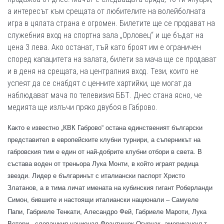
а интересът към срещата от любителите на волейболната
игра в цялата страна е огромен. Билетите ще се продават на
служебния вход на спортна зала „Орловец“ и ще бъдат на
цена 3 лева. Ако останат, тъй като броят им е ограничен
според капацитета на залата, билети за мача ще се продават
и в деня на срещата, на централния вход. Тези, които не
успеят да се снабдят с ценните хартийки, ще могат да
наблюдават мача по телевизия ББТ. Днес стана ясно, че
медията ще излъчи пряко двубоя в Габрово.
Както е известно „КВК Габрово“ остана единственият български
представител в европейските клубни турнири, а съперникът на
габровския тим е един от най-добрите клубни отбори в света. В
състава воден от треньора Лука Монти, в който играят редица
звезди. Лидер е българинът с италиански паспорт Христо
Златанов, а в тима личат имената на кубинския гигант Роберланди
Симон, бившите и настоящи италиански национали – Самуеле
Папи, Габриеле Тенкати, Алесандро Фей, Габриеле Мароти, Лука
Ветори, словашкия национал Франтишек Огурчак, американецът