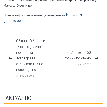
Максуел Холт и др.
http://sport-
Повече информация може да намерите на
gabrovo.com
Община Габрово и
„Еко Гео Димас”
подписаха
За Алеко – 150
договора за
години по-късно
строителство на
9 януари 2013
новото депо
8 януари 2013
АКТУАЛНО