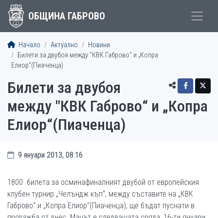
ОБЩИНА ГАБРОВО
Начало
Актуално
Новини
Билети за двубоя между "КВК Габрово“ и „Копра
Елиор“(Пиаченца)
Билети за двубоя
между "КВК Габрово“ и „Копра
Елиор“(Пиаченца)
9 януари 2013, 08:16
1800
билета за осминафиналният двубой от европейския
клубен турнир „Челъндж къп“, между съставите на „КВК
Габрово“ и „Копра Елиор“(Пиаченца), ще бъдат пуснати в
продажба от днес. Мачът е следващата сряда, 16-ти януари,