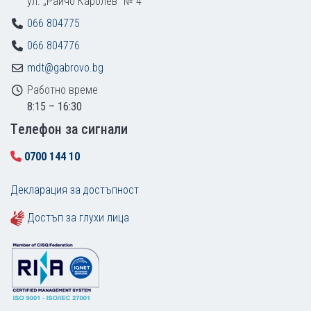
ул. „Райчо Каролев“ № 4
066 804775
066 804776
mdt@gabrovo.bg
Работно време
8:15 – 16:30
Tелефон за сигнали
0700 144 10
Декларация за достъпност
Достъп за глухи лица