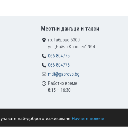
Местни данъци и такси
гр. Габрово 5300
ул. „Райчо Каролев“ № 4
066 804775
066 804776
mdt@gabrovo.bg
Работно време
8:15 – 16:30
получавате най-доброто изживяване
Научете повече
азени.