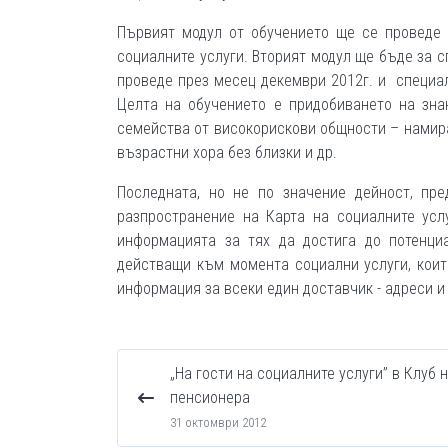
Първият модул от обучението ще се проведе 
социалните услуги. Вторият модул ще бъде за с
проведе през месец декември 2012г. и специа
Целта на обучението е придобиването на зна
семейства от високорискови общности – намира
възрастни хора без близки и др.
Последната, но не по значение дейност, пре
разпространение на Карта на социалните усл
информацията за тях да достига до потенци
действащи към момента социални услуги, коит
информация за всеки един доставчик - адреси и 
„На гости на социалните услуги” в Клуб 
пенсионера
31 октомври 2012