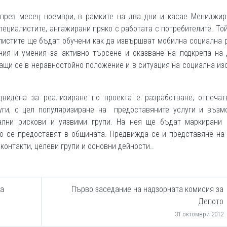
през месец ноември, в рамките на два дни и касае Мениджир
пециалистите, ангажирани пряко с работата с потребителите. То
листите ще бъдат обучени как да извършват мобилна социална 
ния и умения за активно търсене и оказване на подкрепа на 
щи се в неравностойно положение и в ситуация на социална из
двидена за реализиране по проекта е разработване, отпечат
уги, с цел популяризиране на предоставяните услуги и възм
ални рискови и уязвими групи. На нея ще бъдат маркирани 
о се предоставят в общината. Предвижда се и представяне на
контакти, целеви групи и основни дейности..
на
Първо заседание на надзорната комисия за
Депото
31 октомври 2012