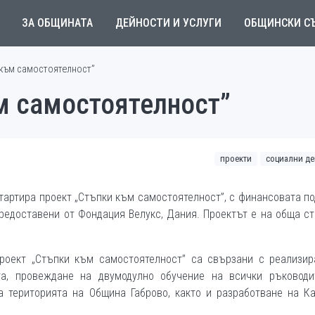
ЗА ОБЩИНАТА
ДЕЙНОСТИ И УСЛУГИ
ОБЩИНСКИ С
 към самостоятелност”
м самостоятелност”
проекти
социални де
стартира проект „Стъпки към самостоятелност”, с финансовата п
редоставени от Фондация Велукс, Дания. Проектът е на обща с
роект „Стъпки към самостоятелност” са свързани с реализир
та, провеждане на двумодулно обучение на всички ръководи
а територията на Община Габрово, както и разработване на К