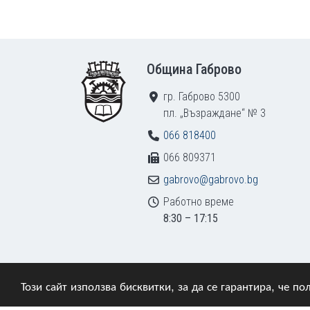
Footer
Община Габрово
гр. Габрово 5300
пл. „Възраждане“ № 3
066 818400
066 809371
gabrovo@gabrovo.bg
Работно време
8:30 – 17:15
Този сайт използва бисквитки, за да се гарантира, че 
© 2009–2026 Община Габрово. Всички права зап