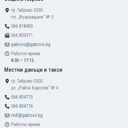
гр. Габрово 5300
пл. „Възраждане“ № 3
066 818400
066 809371
gabrovo@gabrovo.bg
Работно време
8:30 – 17:15
Местни данъци и такси
гр. Габрово 5300
ул. „Райчо Каролев“ № 4
066 804775
066 804776
mdt@gabrovo.bg
Работно време