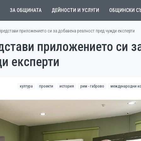
ЗА ОБЩИНАТА
ДЕЙНОСТИ И УСЛУГИ
ОБЩИНСКИ С
редстави приложението си за добавена реалност пред чужди експерти
дстави приложението си з
ди експерти
култура
проекти
история
рим - габрово
международни ко