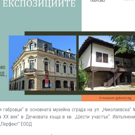
и габровци“ в основната музейна сграда на ул. „Николаевска“
на XX век“ в Дечковата къща в кв. „Шести участък“. Изпълнен
„Перфект“ ЕООД.