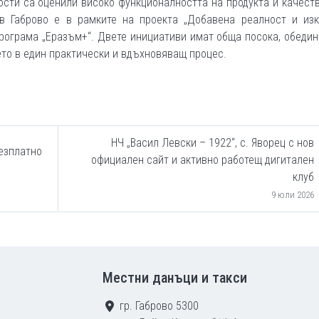
сти са оценили високо функционалността на продукта и качест
в Габрово е в рамките на проекта „Добавена реалност и изк
рограма „Еразъм+“. Двете инициативи имат обща посока, обеди
ето в един практически и вдъхновяващ процес.
НЧ „Васил Левски – 1922“, с. Яворец с нов
безплатно
официален сайт и активно работещ дигитален
клуб
9 юли 2026
Местни данъци и такси
гр. Габрово 5300