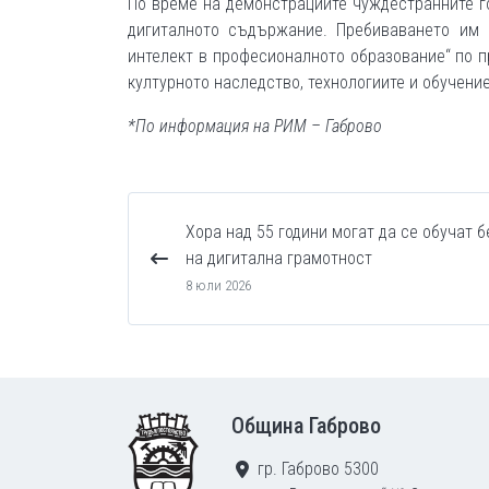
По време на демонстрациите чуждестранните го
дигиталното съдържание. Пребиваването им 
интелект в професионалното образование“ по п
културното наследство, технологиите и обучени
*По информация на РИМ – Габрово
Хора над 55 години могат да се обучат 
на дигитална грамотност
8 юли 2026
Footer
Община Габрово
гр. Габрово 5300