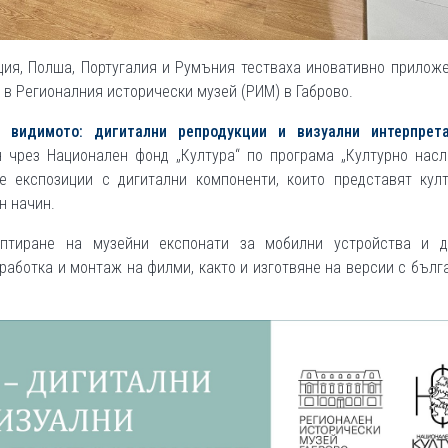
ция, Полша, Португалия и Румъния тестваха иновативно прилож
в Регионалния исторически музей (РИМ) в Габрово.
 видимото: дигитални репродукции и визуални интерпрет
н чрез Национален фонд „Култура“ по програма „Културно насл
е експозиции с дигитални компоненти, които представят култ
н начин.
птиране на музейни експонати за мобилни устройства и д
аботка и монтаж на филми, както и изготвяне на версии с бълг