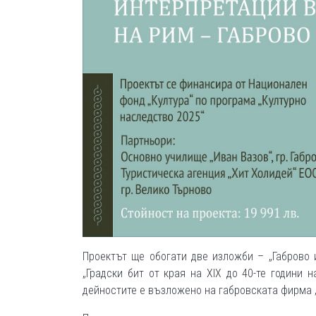
Проектът ще обогати две изложби – „Габрово 
„Градски бит от края на XIX до 40-те години 
дейностите е възложено на габровската фирма 