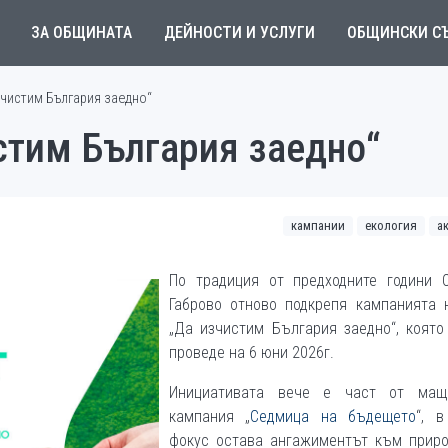
ЗА ОБЩИНАТА
ДЕЙНОСТИ И УСЛУГИ
ОБЩИНСКИ С
зчистим България заедно“
стим България заедно“
кампании
екология
а
По традиция от предходните години 
Габрово отново подкрепя кампанията 
„Да изчистим България заедно“, която
проведе на 6 юни 2026г.
Инициативата вече е част от мащ
кампания „
Седмица на бъдещето
“, в
фокус остава ангажиментът към приро