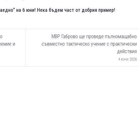
аедно“ на 6 юни! Нека бъдем част от добрия пример!
то
МВР Габрово ще проведе пълномащабно
ремие и
съвместно тактическо учение с практически
действия
4 юни 2026