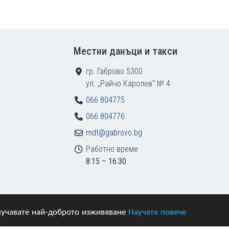
Местни данъци и такси
гр. Габрово 5300
ул. „Райчо Каролев“ № 4
066 804775
066 804776
mdt@gabrovo.bg
Работно време
8:15 – 16:30
получавате най-доброто изживяване
Научете повече
азени.