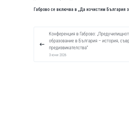
Габрово се включва в „Да изчистим България з
Конференция в Габрово: „Предучилищно
образование в България – история, съв
предизвикателства”
3 юни 2026