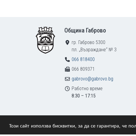
Footer
Община Габрово
гр. Габрово 5300
пл. „Възраждане“ № 3
066 818400
066 809371
gabrovo@gabrovo.bg
Работно време
8:30 – 17:15
Този сайт използва бисквитки, за да се гарантира, че 
© 2009–2026 Община Габрово. Всички права зап