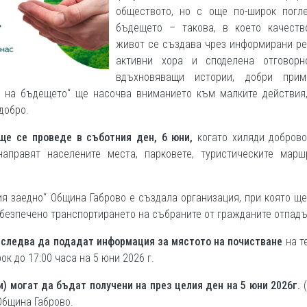
обществото, но с още по-широк погл
бъдещето – такова, в което качеств
живот се създава чрез информирани ре
активни хора и споделена отговорн
вдъхновяващи истории, добри при
а на бъдещето“ ще насочва вниманието към малките действия,
добро.
ще се проведе в съботния ден, 6 юни,
когато хиляди доброво
аправят населените места, парковете, туристическите марш
я заедно“ Община Габрово е създала организация, при която щ
обезпечено транспортирането на събраните от гражданите отпадъ
,
следва да подадат информация за мястото на почистване
на те
ок до 17:00 часа на 5 юни 2026 г.
) могат да бъдат получени на през целия ден на 5 юни 2026г.
(
 Община Габрово.