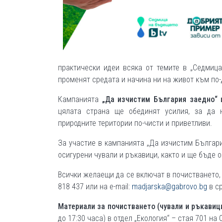
практически идеи всяка от темите в „Седмиц
променят средата и начина ни на живот към по-
Кампанията
„Да изчистим България заедно“ 
цялата страна ще обединят усилия, за да н
природните територии по-чисти и приветливи.
За участие в кампанията „Да изчистим Българи
осигурени чували и ръкавици, както и ще бъде 
Всички желаещи да се включат в почистването
818 437 или на e-mail:
madjarska@gabrovo.bg
в ср
Материали за почистването (чували и ръкавици
до 17:30 часа) в отдел „Екология“ – стая 701 на