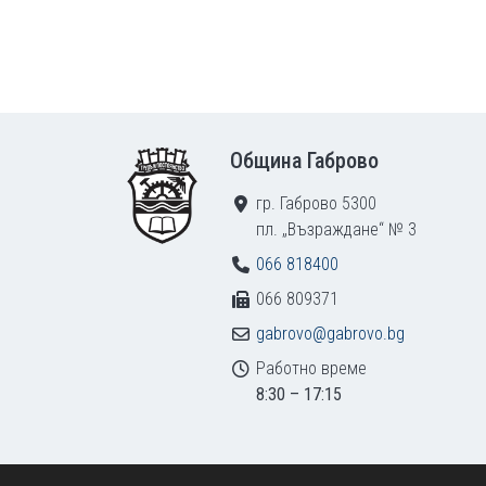
Footer
Община Габрово
гр. Габрово 5300
пл. „Възраждане“ № 3
066 818400
066 809371
gabrovo@gabrovo.bg
Работно време
8:30 – 17:15