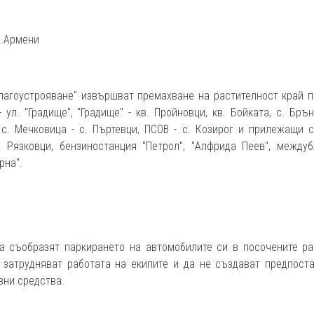
с.Армени
Благоустрояване" извършват премахване на растителност край 
ул. "Градище", "Градище" - кв. Пройновци, кв. Бойката, с. Брън
 с. Мечковица - с. Пъртевци, ПСОВ - с. Козирог и прилежащи с
. Рязковци, бензиностанция "Петрол", "Алфрида Пеев", между
рна".
да съобразят паркирането на автомобилите си в посочените ра
е затрудняват работата на екипите и да не създават предпост
зни средства.