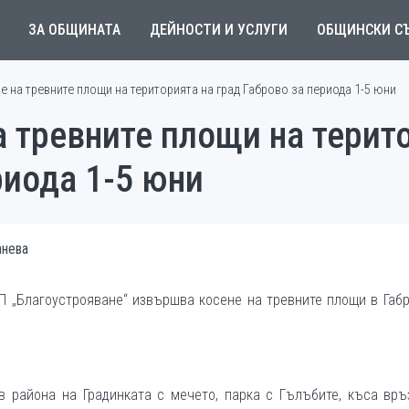
ЗА ОБЩИНАТА
ДЕЙНОСТИ И УСЛУГИ
ОБЩИНСКИ С
е на тревните площи на територията на град Габрово за периода 1-5 юни
а тревните площи на терит
риода 1-5 юни
анева
ОП „Благоустрояване“ извършва косене на тревните площи в Габ
в района на Градинката с мечето, парка с Гълъбите, къса връ