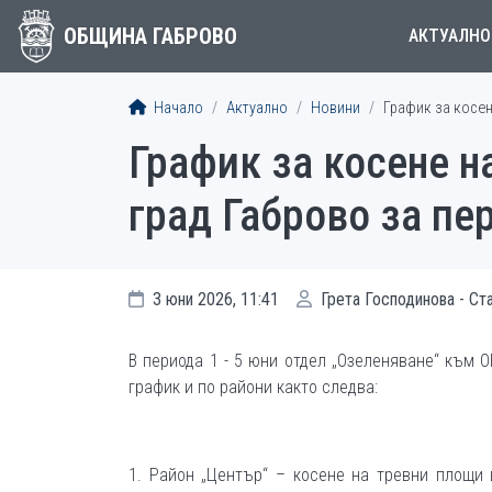
ОБЩИНА ГАБРОВО
АКТУАЛНО
Начало
Актуално
Новини
График за косен
График за косене н
град Габрово за пе
3 юни 2026, 11:41
Грета Господинова - Ст
В периода 1 - 5 юни отдел „Озеленяване“ към 
график и по райони както следва:
1. Район „Център“ – косене на тревни площи 