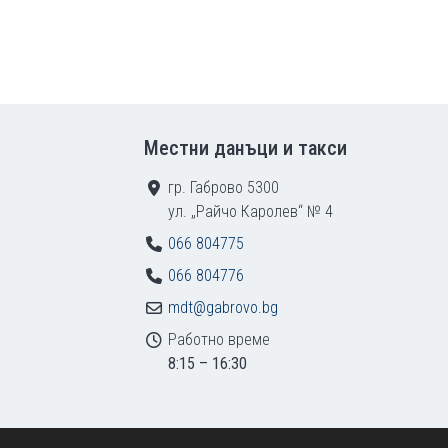
Местни данъци и такси
гр. Габрово 5300
ул. „Райчо Каролев“ № 4
066 804775
066 804776
mdt@gabrovo.bg
Работно време
8:15 – 16:30