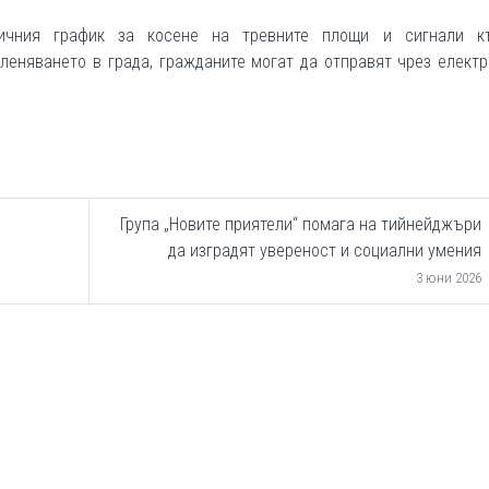
ичния график за косене на тревните площи и сигнали 
еленяването в града, гражданите могат да отправят чрез елект
Група „Новите приятели“ помага на тийнейджъри
да изградят увереност и социални умения
3 юни 2026