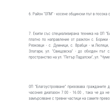
6. Район "ОПМ" - косене общински път в посока 
7. Екипи със специализирана техника на ОП "
платно по направление от разклон с. Борики - 
Рязковци - с. Думници, с. Врабци - м.Люляци,
Златари, ул. "Свищовска" - до обходен път с
пространство на ул. "Петър Падалски", ул. "Чуме
ОП "Благоустрояване" призовава гражданите 
часония диапазон 7.00 - 16.00 , така че да н
замърсяване с тревни частици на самите прево