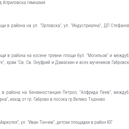
ед Априловска гимназия
щи в района на ул. "Орловска", ул. "Индустриална", ДП Стефанов
ощи в района на косене тревни площи бул. "Могильов" и между
те", храм "Св. Св. Онуфрий и Дамаскин и всех мучеников Габровски
в в района на бензиностанция Петрол, "Алфрида Пеев", междуб
рна", изход от гр. Габрово в посока гр.Велико Търново
Маркотея", ул. "Иван Тончев", детски площадки в район ЮГ