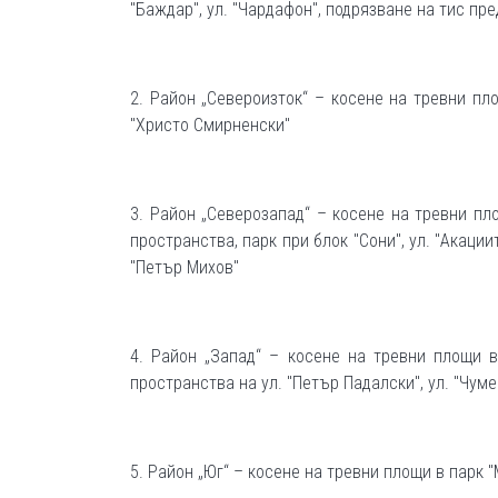
"Баждар", ул. "Чардафон", подрязване на тис пр
2. Район „Североизток“ – косене на тревни пло
"Христо Смирненски"
3. Район „Северозапад“ – косене на тревни пл
пространства, парк при блок "Сони", ул. "Акации
"Петър Михов"
4. Район „Запад“ – косене на тревни площи 
пространства на ул. "Петър Падалски", ул. "Чуме
5. Район „Юг“ – косене на тревни площи в парк "