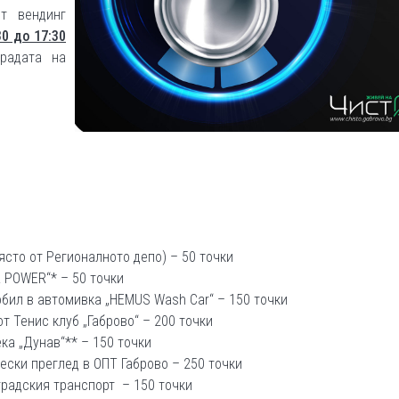
т вендинг
30 до 17:30
радата на
ясто от Регионалното депо) – 50 точки
R POWER“* – 50 точки
обил в автомивка „HEMUS Wash Car“ – 150 точки
от Тенис клуб „Габрово“ – 200 точки
ка „Дунав“** – 150 точки
ески преглед в ОПТ Габрово – 250 точки
градския транспорт – 150 точки