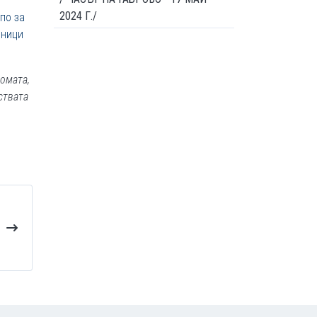
2024 Г./
по за
ници
омата,
ствата