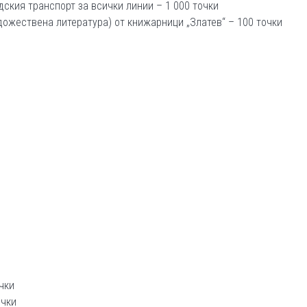
дския транспорт за всички линии – 1 000 точки
удожествена литература) от книжарници „Златев“ – 100 точки
чки
очки