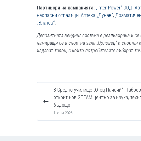
Партньори на кампанията:
„Inter Power“ ООД
,
Ав
неопасни отпадъци
,
Аптека „Дунав“
,
Драматичен
„Златев“
.
Депозитната вендинг система е реализирана и се
намиращи се в спортна зала „Орловец“ и спортен 
издават талон, с който потребителите събират точ
В Средно училище „Отец Паисий“ - Габров
открит нов STEAM център за наука, техн
бъдеще
1 юни 2026