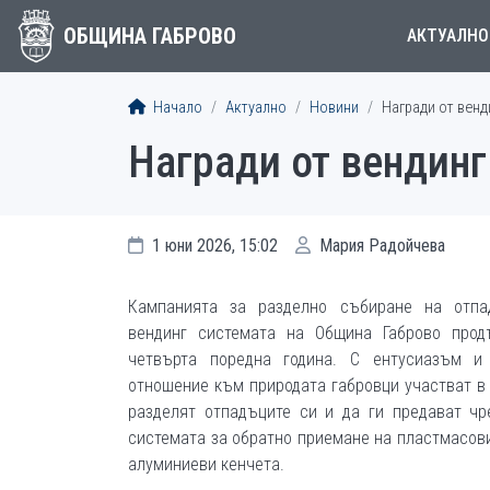
ОБЩИНА ГАБРОВО
АКТУАЛНО
Начало
Актуално
Новини
Награди от венд
Награди от вендинг
1 юни 2026, 15:02
Мария Радойчева
Кампанията за разделно събиране на отпа
вендинг системата на Община Габрово прод
четвърта поредна година. С ентусиазъм и 
отношение към природата габровци участват в 
разделят отпадъците си и да ги предават чр
системата за обратно приемане на пластмасови
алуминиеви кенчета.