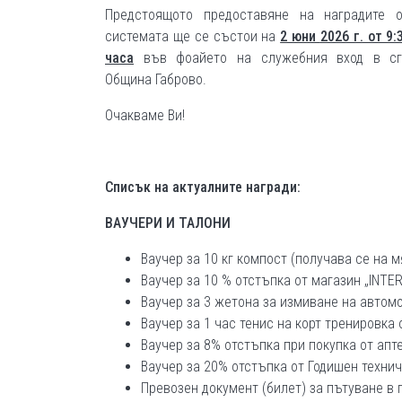
Предстоящото предоставяне на наградите о
системата ще се състои на
2 юни
2026 г. от 9:
часа
във фоайето на служебния вход в сг
Община Габрово.
Очакваме Ви!
Списък на актуалните награди:
ВАУЧЕРИ И ТАЛОНИ
Ваучер за 10 кг компост (получава се на м
Ваучер за 10 % отстъпка от магазин „INTE
Ваучер за 3 жетона за измиване на автом
Ваучер за 1 час тенис на корт тренировка 
Ваучер за 8% отстъпка при покупка от апте
Ваучер за 20% отстъпка от Годишен технич
Превозен документ (билет) за пътуване в 