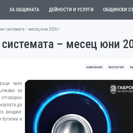
ЗА ОБЩИНАТА
ДЕЙНОСТИ И УСЛУГИ
ОБЩИНСКИ С
инг системата – месец юни 2026 г.
 системата – месец юни 20
кампании
екология
а
дъци чрез
ължава за
отговорно
каузата да
ез вендинг
 бутилки и