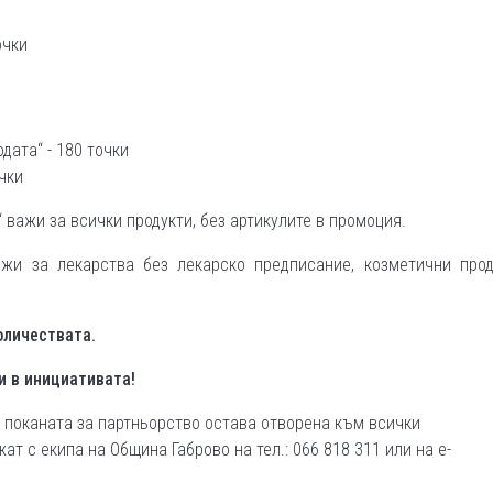
очки
дата“ - 180 точки
чки
 важи за всички продукти, без артикулите в промоция.
ажи за лекарства без лекарско предписание, козметични прод
оличествата.
и в инициативата!
 поканата за партньорство остава отворена към всички
ат с екипа на Община Габрово на тел.: 066 818 311 или на e-