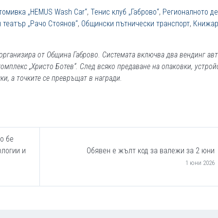
томивка „HEMUS Wash Car“
,
Тенис клуб „Габрово“
,
Регионалното де
 театър „Рачо Стоянов“
,
Общински пътнически транспорт
,
Книжар
 организира от Община Габрово. Системата включва два вендинг авт
комплекс „Христо Ботев“. След всяко предаване на опаковки, устрой
ки, а точките се превръщат в награди.
о бе
ологии и
Обявен е жълт код за валежи за 2 юни
1 юни 2026