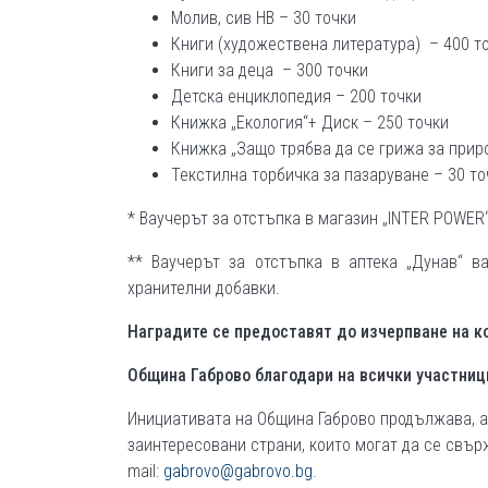
Молив, сив НВ – 30 точки
Книги (художествена литература) – 400 т
Книги за деца – 300 точки
Детска енциклопедия – 200 точки
Книжка „Екология“+ Диск – 250 точки
Книжка „Защо трябва да се грижа за приро
Текстилна торбичка за пазаруване – 30 то
* Ваучерът за отстъпка в магазин „INTER POWER“
** Ваучерът за отстъпка в аптека „Дунав“ в
хранителни добавки.
Наградите се предоставят до изчерпване на к
Община Габрово благодари на всички участниц
Инициативата на Община Габрово продължава, а
заинтересовани страни, които могат да се свърж
mail:
gabrovo@gabrovo.bg
.