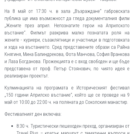
На 8 май от 17:30 ч. в зала „Възраждане“ габровската
публика ще има възможност да гледа документалния филм
„Жените през април. Непознатите герои на Априлското
въстание“. Филмът разкрива малко познатата роля на
жените - куриери, съзаклятници и участници в подготовката
и хода на въстанието. Сред представените образи са Райна
Княгиня, Мина Балиндрекова, Фота Манчова, София Вранкова
и Лаза Богданова. Прожекцията е с вход свободен и ще бъде
представена от проф. Петър Стоянович, по чиято идея е
реализиран проектът.
Кулминацията на програмата е Историческият фестивал
„150 години Априлско въстание“, който ще се проведе на 9
май от 10:00 до 22:00 ч. на поляната до Соколския манастир.
Фестивалният ден включва:
8:30 ч. Туристически пешеходен преход, организиран от
Travel Plus – кратък маршрут с тематични въпроси и