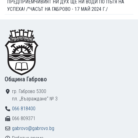
ПРЕДПРИЕМЧИВИЯТ НИ ДУХ ЩЕ НИ ВОДИ ПО ПЪТЯ НА
УСПЕХА! /"ЧАСЪТ НА ГАБРОВО - 17 МАЙ 2024 Г./
Footer
Община Габрово
гр. Габрово 5300
пл. „Възраждане“ № 3
066 818400
066 809371
gabrovo@gabrovo.bg