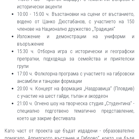
исторически акценти
10:00 - 15:00 ч. Възстановки на сцени от въстанието,
водено от Цанко Дюстабанов, с участието на 150
членове на Национално дружество „Традиция“
Изложение и демонстрации на униформи и
въоръжение
15:30 ч. Отборна игра с исторически и географски
препратки, подходяща за семейства и приятелски
групи
17:00 ч. Фолклорна програма с участието на габровски
ансамбли и танцови формации
20:00 ч. Концерт на формация „Наздравица“ (Пловдив)
с участие на шест гайди, тъпан и акордеон
21:00 ч. Огнено шоу на творческа студия „Студентина“ -
специално подготвено тематично представление,
което ще закрие фестивала
Като част от проекта ще бъдат издадени - образователно
помагало „Априлското въстание и Габрово“, което ще бъде