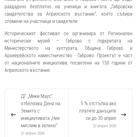
раздадено безплатно на ученици и книгата „Габровски
свидетелства за Априлското въстание“, която събира
спомени на участници и свидетели.
Историческият фестивал се организира от Регионален
исторически музей – Габрово с подкрепата на
Министерството на културата, Община Габрово и
Архиерейското наместничество - Габрово. Проектът е част
от националните инициативи, посветени на 150 години от
Априлското въстание.
ДГ „Мики Маус“
отбелязва Деня на
5 % отстъпка ако
Земята с
платите данъците
инициативата „Ние
си до 30 април
мислим в зелено“
22 април 2026
21 април 2026