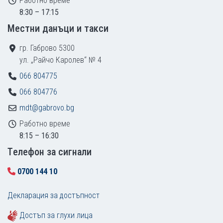
Работно време
8:30 – 17:15
Местни данъци и такси
гр. Габрово 5300
ул. „Райчо Каролев“ № 4
066 804775
066 804776
mdt@gabrovo.bg
Работно време
8:15 – 16:30
Tелефон за сигнали
0700 144 10
Декларация за достъпност
Достъп за глухи лица