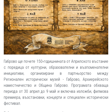
Габрово ще почете 150‑годишнината от Априлското въстание
с поредица от културни, образователни и възпоменателни
инициативи, организирани в партньорство между
Регионален исторически музей - Габрово, Архиерейското
наместничество и Община Габрово. Програмата обхваща
периода от 30 април до 9 май и включва изложби, филмова
премиера, възстановки, концерти и специален исторически
фестивал.