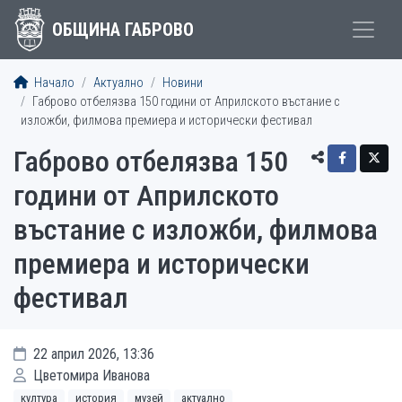
ОБЩИНА ГАБРОВО
Начало
Актуално
Новини
Габрово отбелязва 150 години от Априлското въстание с
изложби, филмова премиера и исторически фестивал
Габрово отбелязва 150
години от Априлското
въстание с изложби, филмова
премиера и исторически
фестивал
22 април 2026, 13:36
Цветомира Иванова
култура
история
музей
актуално