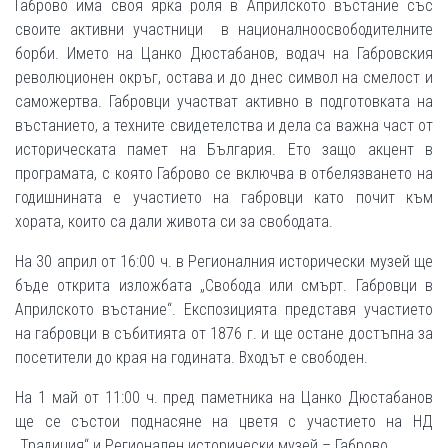
Габрово има своя ярка роля в Априлското въстание със
своите активни участници в националноосвободителните
борби. Името на Цанко Дюстабанов, водач на Габровския
революционен окръг, остава и до днес символ на смелост и
саможертва. Габровци участват активно в подготовката на
въстанието, а техните свидетелства и дела са важна част от
историческата памет на България. Ето защо акцент в
програмата, с която Габрово се включва в отбелязването на
годишнината е участието на габровци като почит към
хората, които са дали живота си за свободата.
На 30 април от 16:00 ч. в Регионалния исторически музей ще
бъде открита изложбата „Свобода или смърт. Габровци в
Априлското въстание“. Експозицията представя участието
на габровци в събитията от 1876 г. и ще остане достъпна за
посетители до края на годината. Входът е свободен.
На 1 май от 11:00 ч. пред паметника на Цанко Дюстабанов
ще се състои поднасяне на цветя с участието на НД
„Традиция“ и Регионален исторически музей – Габрово.