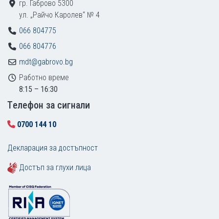
гр. Габрово 5300
ул. „Райчо Каролев“ № 4
066 804775
066 804776
mdt@gabrovo.bg
Работно време
8:15 – 16:30
Tелефон за сигнали
0700 144 10
Декларация за достъпност
Достъп за глухи лица