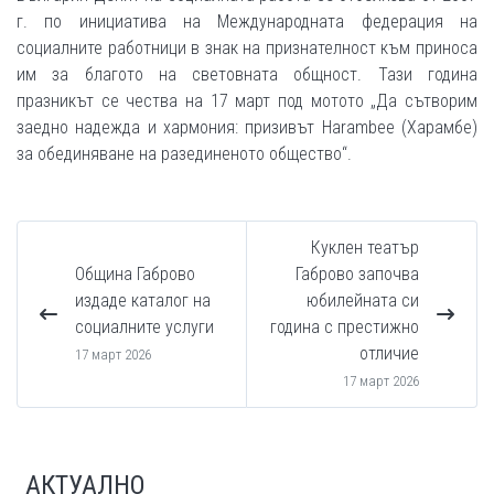
г. по инициатива на Международната федерация на
социалните работници в знак на признателност към приноса
им за благото на световната общност. Тази година
празникът се чества на 17 март под мотото „Да сътворим
заедно надежда и хармония: призивът Harambee (Харамбе)
за обединяване на разединеното общество“.
Куклен театър
Община Габрово
Габрово започва
издаде каталог на
юбилейната си
социалните услуги
година с престижно
отличие
17 март 2026
17 март 2026
АКТУАЛНО