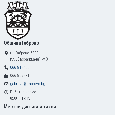
Footer
Община Габрово
гр. Габрово 5300
пл. „Възраждане“ № 3
066 818400
066 809371
gabrovo@gabrovo.bg
Работно време
8:30 – 17:15
Местни данъци и такси