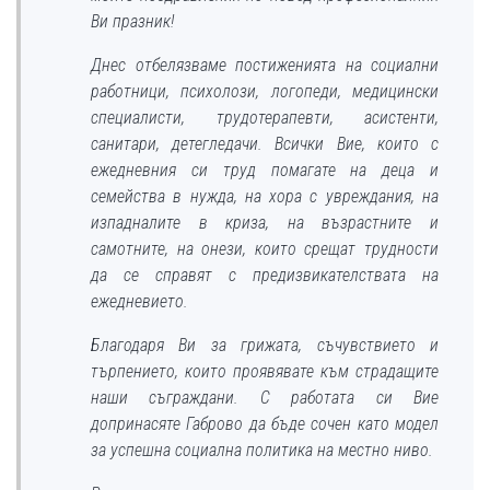
Ви празник!
Днес отбелязваме постиженията на социални
работници, психолози, логопеди, медицински
специалисти, трудотерапевти, асистенти,
санитари, детегледачи. Всички Вие, които с
ежедневния си труд помагате на деца и
семейства в нужда, на хора с увреждания, на
изпадналите в криза, на възрастните и
самотните, на онези, които срещат трудности
да се справят с предизвикателствата на
ежедневието.
Благодаря Ви за грижата, съчувствието и
търпението, които проявявате към страдащите
наши съграждани. С работата си Вие
допринасяте Габрово да бъде сочен като модел
за успешна социална политика на местно ниво.