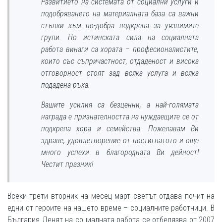
Развитието на системата от социални услуги и
подобряването на материалната база са важни
стъпки към по-добра подкрепа за уязвимите
групи. Но истинската сила на социалната
работа винаги са хората – професионалистите,
които със съпричастност, отдаденост и висока
отговорност стоят зад всяка услуга и всяка
подадена ръка.
Вашите усилия са безценни, а най-голямата
награда е признателността на нуждаещите се от
подкрепа хора и семейства. Пожелавам Ви
здраве, удовлетворение от постигнатото и още
много успехи в благородната Ви дейност!
Честит празник!
Всеки трети вторник на месец март светът отдава почит на
едни от героите на нашето време – социалните работници. В
България Денят на социалната работа се отбелязва от 2007