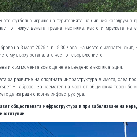
ното футболно игрище на територията на бившия колодрум в г
аст от изкуствената тревна настилка, както и мрежата на е
рово на 3 март 2026 г. в 18:30 часа. На място е изпратен екип, 
ието му върху останалата част от съоръжението.
ева и към момента все още не е въведено в експлоатация.
ата за развитие на спортната инфраструктура в имота, след пр
ъвет – Габрово. За наемател на част от общинския терен бе 
ето да изгради спортна инфраструктура.
азят обществената инфраструктура и при забелязване на нере
институции.