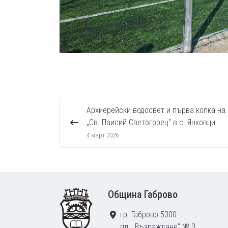
Архиерейски водосвет и първа копка на
„Св. Паисий Светогорец“ в с. Янковци
4 март 2026
Footer
Община Габрово
гр. Габрово 5300
пл. „Възраждане“ № 3