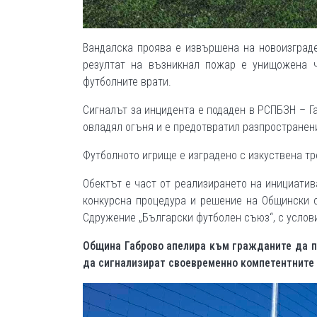
Вандалска проява е извършена на новоизграде
резултат на възникнал пожар е унищожена ч
футболните врати.
Сигналът за инцидента е подаден в РСПБЗН – Габ
овладял огъня и е предотвратил разпространен
Футболното игрище е изградено с изкуствена тр
Обектът е част от реализирането на инициатив
конкурсна процедура и решение на Общински с
Сдружение „Български футболен съюз“, с услови
Община Габрово апелира към гражданите да п
да сигнализират своевременно компетентните 