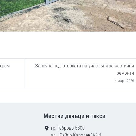
 храм
Започна подготовката на участъци за частични
ремонти
4 март 2026
Местни данъци и такси
гр. Габрово 5300
ул. „Райчо Каролев“ № 4