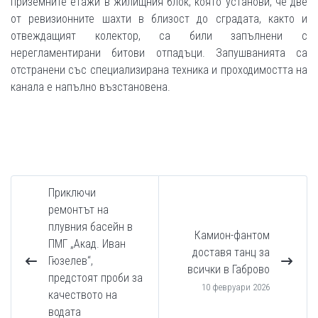
приземните етажи в жилищния блок, която установи, че две
от ревизионните шахти в близост до сградата, както и
отвеждащият колектор, са били запълнени с
нерегламентирани битови отпадъци. Запушванията са
отстранени със специализирана техника и проходимостта на
канала е напълно възстановена.
Приключи
ремонтът на
плувния басейн в
Камион-фантом
ПМГ „Акад. Иван
доставя танц за
Гюзелев“,
всички в Габрово
предстоят проби за
10 февруари 2026
качеството на
водата