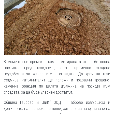
В момента се премахва компрометираната стара бетонова
настилка пред входовете, което временно създава
неудобства за живеещите в сградата. До края на тази
седмица изпълнителят ще положи и подравни трошено-
каменна фракция по цялата дължина на подхода към
сградата, за да бъде улеснен достъпът.
Община Габрово и „ВиК“ ООД – Габрово извършиха и
допълнителна проверка по повод сигнали за наводняване на