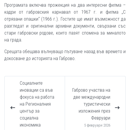
Програмата включва прожекция на два интересни филма –
кадри от габровския карнавал от 1967 г. и филма „С
отрязани опашки“ (1966 г.). Гостите ще имат възможност да
разгледат и оригинални архивни документи, свързани със
стари габровски родове, които пазят спомена за миналото
на града.
Срещата обещава вълнуващо пътуване назад във времето и
докосване до историята на Габрово.
Социалните
иновации са във
Габрово участва на
фокуса на работа
две международни
на Регионалния
туристически
център за
изложения през
социална
Февруари
икономика
5 февруари 2026