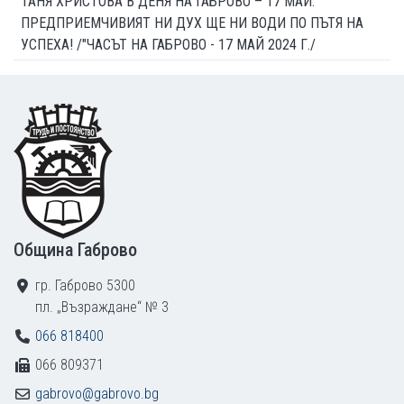
ТАНЯ ХРИСТОВА В ДЕНЯ НА ГАБРОВО – 17 МАЙ:
ПРЕДПРИЕМЧИВИЯТ НИ ДУХ ЩЕ НИ ВОДИ ПО ПЪТЯ НА
УСПЕХА! /"ЧАСЪТ НА ГАБРОВО - 17 МАЙ 2024 Г./
Footer
Община Габрово
гр. Габрово 5300
пл. „Възраждане“ № 3
066 818400
066 809371
gabrovo@gabrovo.bg