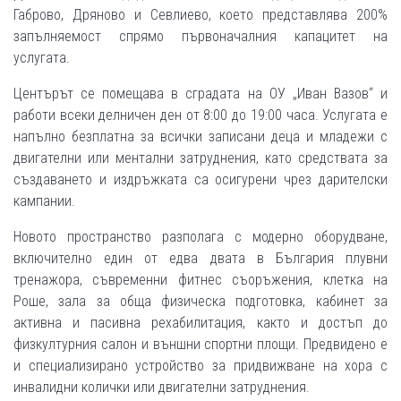
Габрово, Дряново и Севлиево, което представлява 200%
запълняемост спрямо първоначалния капацитет на
услугата.
Центърът се помещава в сградата на ОУ „Иван Вазов“ и
работи всеки делничен ден от 8:00 до 19:00 часа. Услугата е
напълно безплатна за всички записани деца и младежи с
двигателни или ментални затруднения, като средствата за
създаването и издръжката са осигурени чрез дарителски
кампании.
Новото пространство разполага с модерно оборудване,
включително един от едва двата в България плувни
тренажора, съвременни фитнес съоръжения, клетка на
Роше, зала за обща физическа подготовка, кабинет за
активна и пасивна рехабилитация, както и достъп до
физкултурния салон и външни спортни площи. Предвидено е
и специализирано устройство за придвижване на хора с
инвалидни колички или двигателни затруднения.