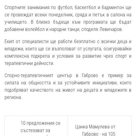
Спортните занимания по футбол, баскетбол и бадминтон ще
се провеждат всеки понеделник, сряда и петък в салона на
училището. В близко бъдеще към програмата ще бъдат
добавени волейбол и народни танци, споделя Левичаров.
Екип от специалисти ще работи безплатно с всички деца и
младежи, които ще се възползват от услугата, осигурявайки
комплексна подкрепа и условия за развитие чрез спорт и
терапевтични дейности.
Спорно-терапевтичният център в Габрово е пример за
силата на общността и за устойчивите инициативи, които
подобряват качеството на живот на децата и младежите в
региона.
10 предложения се
Цанка Мамулева от
състезават за
Габрово - на 105