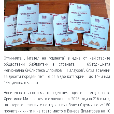
Отличията „Читател на годината“ в една от най-старите
обществени библиотеки в страната – 165-годишната
Регионална библиотека „Априлов – Палаузов“, бяха връчени
за десети пореден път. Те са в две категории – до 14- и над
14-годишна възраст.
Носител на първото място в детския отдел е осемгодишната
Христиана Митева, която е заела през 2025 година 216 книги,
на втората позиция е петгодишният Волен Струмин със 150
прочетени книги и на трето място е Ванеса Димитрова на 10