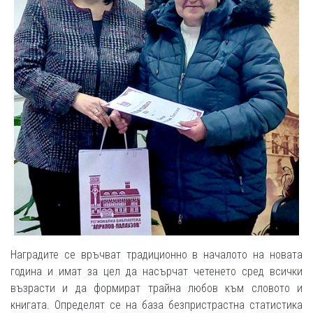
Наградите се връчват традиционно в началото на новата
година и имат за цел да насърчат четенето сред всички
възрасти и да формират трайна любов към словото и
книгата. Определят се на база безпристрастна статистика