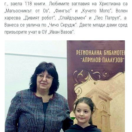
г., заела 118 книги. Любимите заглавия на Христиана са
„Магьосникът от Оз“, „Фингъс“ и „Кучето Мопс“, Волен
харесва „Дивият робот“, „Спайдърмен“ и „Пес Патрул“, а
Ванеса се увлича по „Чичо Скрудж“. Двете млади дами сред
призьорите учат в ОУ „Иван Вазов“.