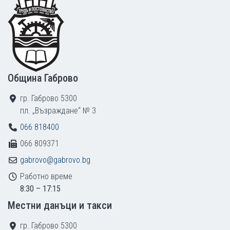
Footer
Община Габрово
гр. Габрово 5300
пл. „Възраждане“ № 3
066 818400
066 809371
gabrovo@gabrovo.bg
Работно време
8:30 – 17:15
Местни данъци и такси
гр. Габрово 5300