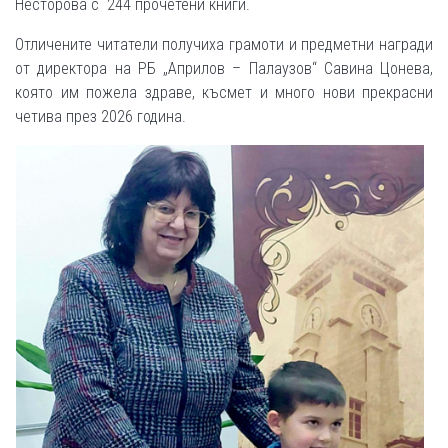
Несторова с 244 прочетени книги.
Отличените читатели получиха грамоти и предметни награди
от директора на РБ „Априлов – Палаузов“ Савина Цонева,
която им пожела здраве, късмет и много нови прекрасни
четива през 2026 година.