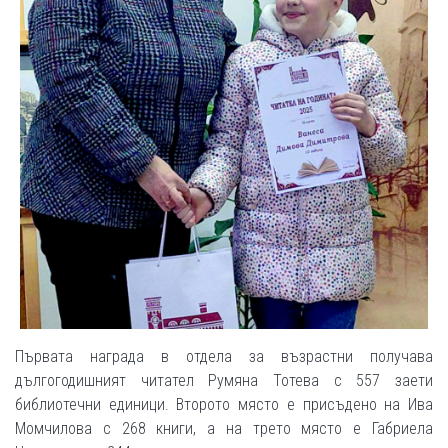
Първата награда в отдела за възрастни получава
дългогодишният читател Румяна Тотева с 557 заети
библиотечни единици. Второто място е присъдено на Ива
Момчилова с 268 книги, а на трето място е Габриела