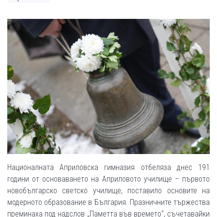
Националната Априловска гимназия отбеляза днес 191
години от основаването на Априловото училище – първото
новобългарско светско училище, поставило основите на
модерното образование в България. Празничните тържества
преминаха под надслов „Паметта във времето“, съчетавайки