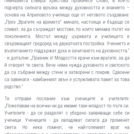
гимназията Елвира Христова произнесе слово, в което
подчерта силната връзка между духовността и знанието –
основа на Априловото училище още от неговото създаване:
„През „Вратите на времето” минало, настояще и бъдеще се
сливат, за да съграждат мостове, по които минава пътят на
поколенията. Мостът между църквата и училището е
свързващият гредоред на двукатната постройка. Учението и
възпитанието поддържат духа и зачитането на духовността.“
- и допълни: „Празник е! Младостта крачи към вратите, за да
й отворят те света. Вече няма нужда духовното и светското
да са събрани между стени и затворени с покрив. Сдвоени
са завинаги - камбанният звън е услужливата памет за това
родство.”
Тя отправи послание към учениците и учителите:
„Пожелавам на всички ни да имаме тази младост по пътя си.
Учителите - да се разделят с убедено заявяващи себе си
ученици. Учениците - да овладяват силата да променят
света. Но нека помнят, че най-големият враг на