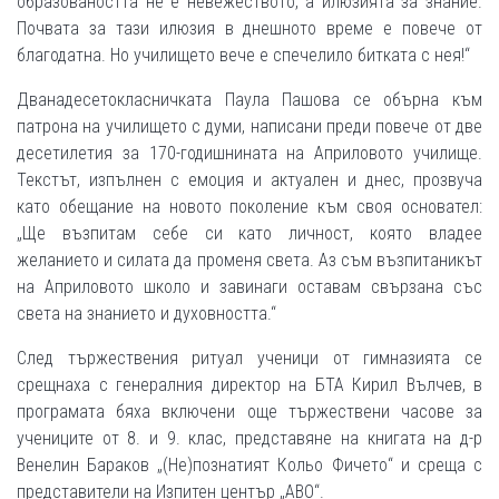
образоваността не е невежеството, а илюзията за знание.
Почвата за тази илюзия в днешното време е повече от
благодатна. Но училището вече е спечелило битката с нея!“
Дванадесетокласничката Паула Пашова се обърна към
патрона на училището с думи, написани преди повече от две
десетилетия за 170-годишнината на Априловото училище.
Текстът, изпълнен с емоция и актуален и днес, прозвуча
като обещание на новото поколение към своя основател:
„Ще възпитам себе си като личност, която владее
желанието и силата да променя света. Аз съм възпитаникът
на Априловото школо и завинаги оставам свързана със
света на знанието и духовността.“
След тържествения ритуал ученици от гимназията се
срещнаха с генералния директор на БТА Кирил Вълчев, в
програмата бяха включени още тържествени часове за
учениците от 8. и 9. клас, представяне на книгата на д-р
Венелин Бараков „(Не)познатият Кольо Фичето“ и среща с
представители на Изпитен център „АВО“.