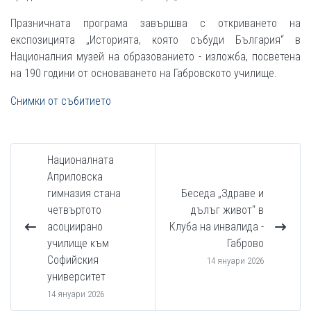
Празничната програма завършва с откриването на
експозицията „Историята, която събуди България“ в
Националния музей на образованието - изложба, посветена
на 190 години от основаването на Габровското училище.
Снимки от събитието
Националната
Априловска
гимназия стана
Беседа „Здраве и
четвъртото
дълъг живот“ в
асоциирано
Клуба на инвалида -
училище към
Габрово
Софийския
14 януари 2026
университет
14 януари 2026