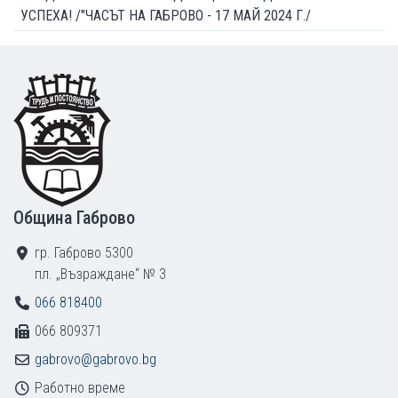
УСПЕХА! /"ЧАСЪТ НА ГАБРОВО - 17 МАЙ 2024 Г./
Footer
Община Габрово
гр. Габрово 5300
пл. „Възраждане“ № 3
066 818400
066 809371
gabrovo@gabrovo.bg
Работно време