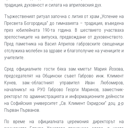
традиция, духовност и силата на априловския дух.
Тържественият ритуал започна с лития от храм „Успение на
Пресвета Богородица“ до гимназията – традиция, въведена
през юбилейната 190-та година. В шествието участваха
зрелостниците на випуска, предвождани от духовенството.
Пред паметника на Васил Априлов габровските свещеници
отслужиха молебен за здраве и благополучие на учениците и
учителите.
Сред официалните гости бяха зам.-кметът Мария Йозова,
председателят на Общински съвет Габрово инж. Климент
Кунев, зам.-областният управител Иван Любомиров,
началникът на РУО Габрово Георги Маринов, заместник-
ректорът по администрацията и информационните дейности
на Софийския университет „Св. Климент Охридски“ доц. д-р
Първан Първанов.
По време на официалната церемония директорът на